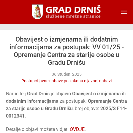
Skip to main content
Obavijest o izmjenama ili dodatnim
informacijama za postupak: VV 01/25 -
Opremanje Centra za starije osobe u
Gradu Drnišu
06 Studeni 2025
Postupci javne nabave po zakonu o javnoj nabavi
Naručitelj
Grad Drniš
je objavio
Obavijest o izmjenama ili
dodatnim informacijama
za postupak:
Opremanje Centra
za starije osobe u Gradu Drnišu
, broj objave:
2025/S F14-
0012341
.
Detalje o objavi možete vidjeti
OVDJE
.