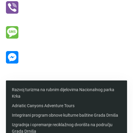
Viber
Message
Messenger
Razvoj turizma na rubnim dijelovima Nacionalnog parka
Krka
Adriatic Canyons Adventure Tours
Integrirani program obnove kulturne baštine Grada Drniša
Izgradnja i opremanje reciklažnog dvorišta na području
Grada Drniša