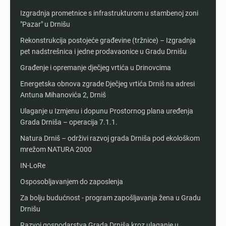
Izgradnja prometnice s infrastrukturom u stambenoj zoni
"Pazar" u Drnišu
Rekonstrukcija postojeće građevine (tržnice) – Izgradnja
pet nadstrešnica i jedne prodavaonice u Gradu Drnišu
Građenje i opremanje dječjeg vrtića u Drinovcima
Energetska obnova zgrade Dječjeg vrtića Drniš na adresi
Antuna Mihanovića 2, Drniš
Ulaganje u Izmjenu i dopunu Prostornog plana uređenja
Grada Drniša – operacija 7.1.1.
Natura Drniš – održivi razvoj grada Drniša pod ekološkom
mrežom NATURA 2000
IN-LoRe
Osposobljavanjem do zaposlenja
Za bolju budućnost - program zapošljavanja žena u Gradu
Drnišu
Razvoj gospodarstva Grada Drniša kroz ulaganje u