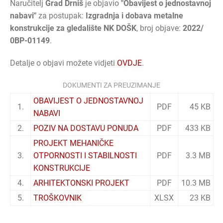
Naručitelj
Grad Drniš
je objavio
"Obavijest o jednostavnoj
nabavi"
za postupak:
Izgradnja i dobava metalne
konstrukcije za gledalište NK DOŠK
, broj objave:
2022/
0BP-01149
.
Detalje o objavi možete vidjeti
OVDJE
.
DOKUMENTI ZA PREUZIMANJE
OBAVIJEST O JEDNOSTAVNOJ
1.
PDF
45 KB
NABAVI
2.
POZIV NA DOSTAVU PONUDA
PDF
433 KB
PROJEKT MEHANIČKE
3.
OTPORNOSTI I STABILNOSTI
PDF
3.3 MB
KONSTRUKCIJE
4.
ARHITEKTONSKI PROJEKT
PDF
10.3 MB
5.
TROŠKOVNIK
XLSX
23 KB