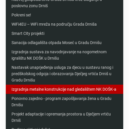
poslovnu zonu Drniš
Pokreni se!
WiFi4EU – WiFi mreža na području Grada Drniša
Smart City projekti
Sanacija odlagališta otpada Moseć u Gradu Drnišu
Izgradnja sustava za navodnjavanje na nogometnom
igralištu NK DOŠK u Drnišu
Nastavak unaprjeđenja usluga za djecu u sustavu ranog i
predškolskog odgoja i obrazovanja Dječjeg vrtića Drniš u
Gradu Drnišu
Izgradnja metalne konstrukcije nad gledalištem NK DOŠK-a
Ponovno zajedno - program zapošljavanja žena u Gradu
Drnišu
Projekt adaptacije i opremanja prostora u Dječjem vrtiću
Drniš