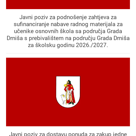
Javni poziv za podnošenje zahtjeva za
sufinanciranje nabave radnog materijala za
učenike osnovnih škola sa područja Grada
Drniša s prebivalištem na području Grada Drniša
za školsku godinu 2026./2027.
Javni poziv za dostavu ponuda za zakup jedne