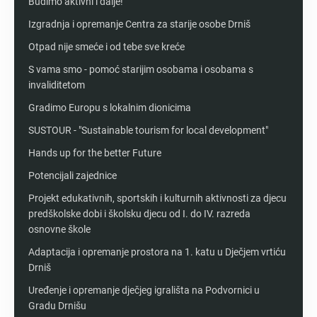
Budimo aktivni i dalje!
Izgradnja i opremanje Centra za starije osobe Drniš
Otpad nije smeće i od tebe sve kreće
S vama smo - pomoć starijim osobama i osobama s
invaliditetom
Gradimo Europu s lokalnim dionicima
SUSTOUR - "Sustainable tourism for local development"
Hands up for the better Future
Potencijali zajednice
Projekt edukativnih, sportskih i kulturnih aktivnosti za djecu
predškolske dobi i školsku djecu od I. do IV. razreda
osnovne škole
Adaptacija i opremanje prostora na 1. katu u Dječjem vrtiću
Drniš
Uređenje i opremanje dječjeg igrališta na Podvornici u
Gradu Drnišu