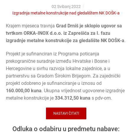
02 Svibanj 2022
Izgradnja metalne konstrukcije nad gledalištem NK DOŠK-a
Krajem mjeseca travnja
Grad Drniš je sklopio ugovor sa
tvrtkom ORKA-INOX d.o.o. iz Zaprešića za I. fazu
izgradnje metalne konstrukcije za gledalište NK DOŠK-a
.
Projekt je sufinanciran iz Programa poticanja
prekogranične suradnje između Hrvatske i Bosne i
Hercegovine u svrhu razvoja lokalne zajednice, a u
partnerstvu sa Gradom Širokim Brijegom. Za zajednički
projekt odobreno je sufinanciranje u iznosu od
160.000,00 kuna
. Ukupna vrijednost ugovorene izgradnje
metalne konstrukcije je
334.312,50 kuna
s pdv-om.
NASTAVI ČITATI
Odluka o odabiru u predmetu nabave: