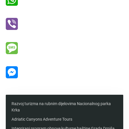
WhatsApp
Viber
Message
Messenger
Razvoj turizma na rubnim dijelovima Nacionalnog parka
Krka
Adriatic Canyons Adventure Tours
Integrirani program obnove kulturne baštine Grada Drniša