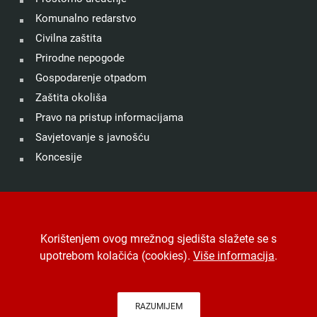
Komunalno redarstvo
Civilna zaštita
Prirodne nepogode
Gospodarenje otpadom
Zaštita okoliša
Pravo na pristup informacijama
Savjetovanje s javnošću
Koncesije
©
Grad Drniš
. Sva prava zadržana.
Izjava o kolačićima
.
Korištenjem ovog mrežnog sjedišta slažete se s
Digitalna pristupačnost
.
Jedinstveni digitalni pristupnik
.
upotrebom kolačića (cookies).
Više informacija
.
Izrada, hosting i održavanje
Desk.hr
.
-
Arhiva
RAZUMIJEM
Na vrh