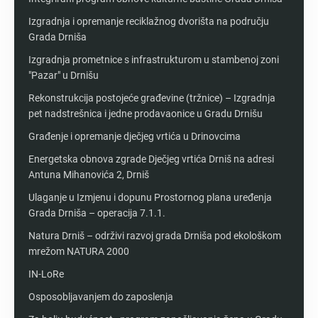
Izgradnja i opremanje reciklažnog dvorišta na području
Grada Drniša
Izgradnja prometnice s infrastrukturom u stambenoj zoni
"Pazar" u Drnišu
Rekonstrukcija postojeće građevine (tržnice) – Izgradnja
pet nadstrešnica i jedne prodavaonice u Gradu Drnišu
Građenje i opremanje dječjeg vrtića u Drinovcima
Energetska obnova zgrade Dječjeg vrtića Drniš na adresi
Antuna Mihanovića 2, Drniš
Ulaganje u Izmjenu i dopunu Prostornog plana uređenja
Grada Drniša – operacija 7.1.1.
Natura Drniš – održivi razvoj grada Drniša pod ekološkom
mrežom NATURA 2000
IN-LoRe
Osposobljavanjem do zaposlenja