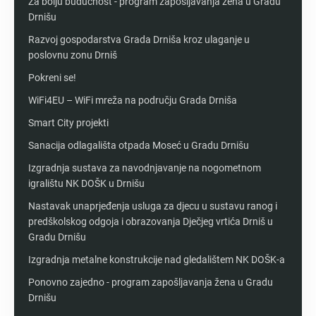
Za bolju budućnost - program zapošljavanja žena u Gradu
Drnišu
Razvoj gospodarstva Grada Drniša kroz ulaganje u
poslovnu zonu Drniš
Pokreni se!
WiFi4EU – WiFi mreža na području Grada Drniša
Smart City projekti
Sanacija odlagališta otpada Moseć u Gradu Drnišu
Izgradnja sustava za navodnjavanje na nogometnom
igralištu NK DOŠK u Drnišu
Nastavak unaprjeđenja usluga za djecu u sustavu ranog i
predškolskog odgoja i obrazovanja Dječjeg vrtića Drniš u
Gradu Drnišu
Izgradnja metalne konstrukcije nad gledalištem NK DOŠK-a
Ponovno zajedno - program zapošljavanja žena u Gradu
Drnišu