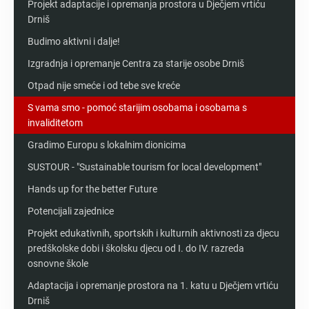
Projekt adaptacije i opremanja prostora u Dječjem vrtiću
Drniš
Budimo aktivni i dalje!
Izgradnja i opremanje Centra za starije osobe Drniš
Otpad nije smeće i od tebe sve kreće
S vama smo - pomoć starijim osobama i osobama s
invaliditetom
Gradimo Europu s lokalnim dionicima
SUSTOUR - "Sustainable tourism for local development"
Hands up for the better Future
Potencijali zajednice
Projekt edukativnih, sportskih i kulturnih aktivnosti za djecu
predškolske dobi i školsku djecu od I. do IV. razreda
osnovne škole
Adaptacija i opremanje prostora na 1. katu u Dječjem vrtiću
Drniš