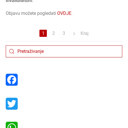
invaliditetom
.
Objavu možete pogledati
OVDJE
.
1
2
3
Kraj
Facebook
Twitter