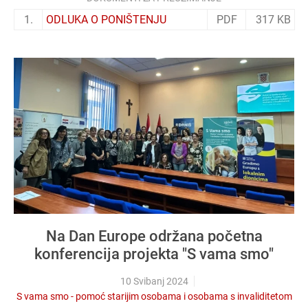
1.
ODLUKA O PONIŠTENJU
PDF
317 KB
Na Dan Europe održana početna
konferencija projekta "S vama smo"
10 Svibanj 2024
S vama smo - pomoć starijim osobama i osobama s invaliditetom