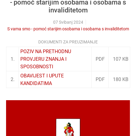
- pomoć starijim osobama i osobama s
invaliditetom
07 Svibanj 2024
S vama smo - pomoć starijim osobama i osobama s invaliditetom
DOKUMENTI ZA PREUZIMANJE
POZIV NA PRETHODNU
1.
PROVJERU ZNANJA I
PDF
107 KB
SPOSOBNOSTI
OBAVIJEST I UPUTE
2.
PDF
180 KB
KANDIDATIMA