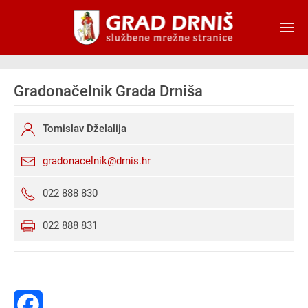
Skip to main content
Gradonačelnik Grada Drniša
Tomislav Dželalija
gradonacelnik@drnis.hr
022 888 830
022 888 831