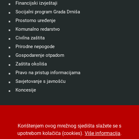
Financijski izvještaji
Socijalni program Grada Drniša
Prostorno uređenje
Komunalno redarstvo
Civilna zaštita
Prirodne nepogode
Gospodarenje otpadom
Zaštita okoliša
Pravo na pristup informacijama
Savjetovanje s javnošću
Koncesije
©
Grad Drniš
. Sva prava zadržana.
Izjava o kolačićima
.
Korištenjem ovog mrežnog sjedišta slažete se s
Digitalna pristupačnost
.
Jedinstveni digitalni pristupnik
.
upotrebom kolačića (cookies).
Više informacija
.
Izrada, hosting i održavanje
Desk.hr
.