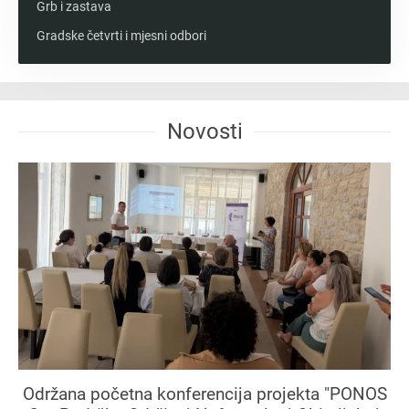
Grb i zastava
Gradske četvrti i mjesni odbori
Novosti
Održana početna konferencija projekta "PONOS