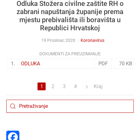
Odluka Stožera civilne zaštite RH o
zabrani napuštanja županije prema
mjestu prebivališta ili boravišta u
Republici Hrvatskoj
19 Prosinac 2020
Koronavirus
DOKUMENTI ZA PREUZIMANJE
1.
ODLUKA
PDF
70 KB
1
2
3
4
Kraj