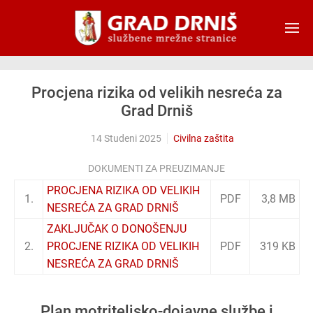
Skip to main content
Procjena rizika od velikih nesreća za
Grad Drniš
14 Studeni 2025
Civilna zaštita
DOKUMENTI ZA PREUZIMANJE
PROCJENA RIZIKA OD VELIKIH
1.
PDF
3,8 MB
NESREĆA ZA GRAD DRNIŠ
ZAKLJUČAK O DONOŠENJU
2.
PROCJENE RIZIKA OD VELIKIH
PDF
319 KB
NESREĆA ZA GRAD DRNIŠ
Plan motriteljsko-dojavne službe i