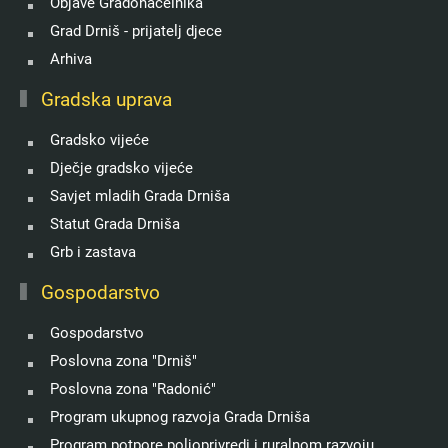
Objave Gradonačelnika
Grad Drniš - prijatelj djece
Arhiva
Gradska uprava
Gradsko vijeće
Dječje gradsko vijeće
Savjet mladih Grada Drniša
Statut Grada Drniša
Grb i zastava
Gospodarstvo
Gospodarstvo
Poslovna zona "Drniš"
Poslovna zona "Radonić"
Program ukupnog razvoja Grada Drniša
Program potpore poljoprivredi i ruralnom razvoju