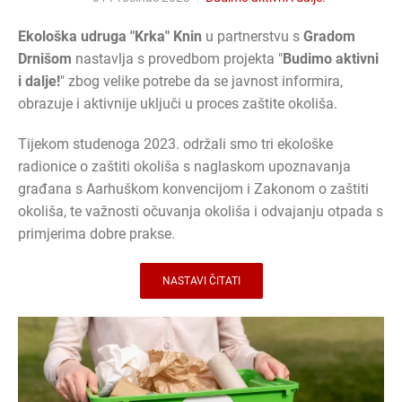
Ekološka udruga "Krka" Knin
u partnerstvu s
Gradom
Drnišom
nastavlja s provedbom projekta "
Budimo aktivni
i dalje!
" zbog velike potrebe da se javnost informira,
obrazuje i aktivnije uključi u proces zaštite okoliša.
Tijekom studenoga 2023. održali smo tri ekološke
radionice o zaštiti okoliša s naglaskom upoznavanja
građana s Aarhuškom konvencijom i Zakonom o zaštiti
okoliša, te važnosti očuvanja okoliša i odvajanju otpada s
primjerima dobre prakse.
NASTAVI ČITATI