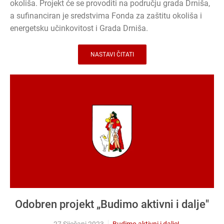
okoliša. Projekt će se provoditi na području grada Drniša,
a sufinanciran je sredstvima Fonda za zaštitu okoliša i
energetsku učinkovitost i Grada Drniša.
NASTAVI ČITATI
Odobren projekt „Budimo aktivni i dalje"
27 Siječanj 2023
Budimo aktivni i dalje!