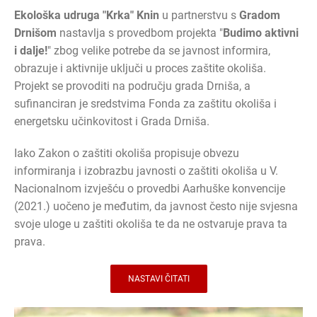
Ekološka udruga "Krka" Knin
u partnerstvu s
Gradom
Drnišom
nastavlja s provedbom projekta "
Budimo aktivni
i dalje!
" zbog velike potrebe da se javnost informira,
obrazuje i aktivnije uključi u proces zaštite okoliša.
Projekt se provoditi na području grada Drniša, a
sufinanciran je sredstvima Fonda za zaštitu okoliša i
energetsku učinkovitost i Grada Drniša.
Iako Zakon o zaštiti okoliša propisuje obvezu
informiranja i izobrazbu javnosti o zaštiti okoliša u V.
Nacionalnom izvješću o provedbi Aarhuške konvencije
(2021.) uočeno je međutim, da javnost često nije svjesna
svoje uloge u zaštiti okoliša te da ne ostvaruje prava ta
prava.
NASTAVI ČITATI