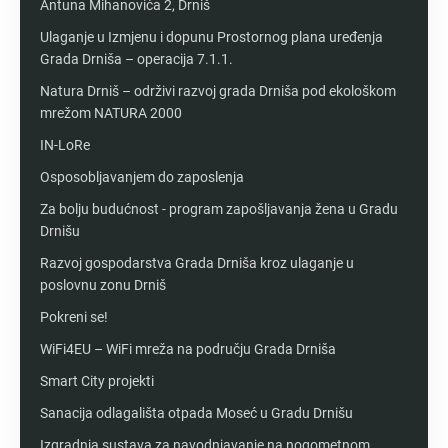
Antuna Mihanovića 2, Drniš
Ulaganje u Izmjenu i dopunu Prostornog plana uređenja
Grada Drniša – operacija 7.1.1.
Natura Drniš – održivi razvoj grada Drniša pod ekološkom
mrežom NATURA 2000
IN-LoRe
Osposobljavanjem do zaposlenja
Za bolju budućnost - program zapošljavanja žena u Gradu
Drnišu
Razvoj gospodarstva Grada Drniša kroz ulaganje u
poslovnu zonu Drniš
Pokreni se!
WiFi4EU – WiFi mreža na području Grada Drniša
Smart City projekti
Sanacija odlagališta otpada Moseć u Gradu Drnišu
Izgradnja sustava za navodnjavanje na nogometnom