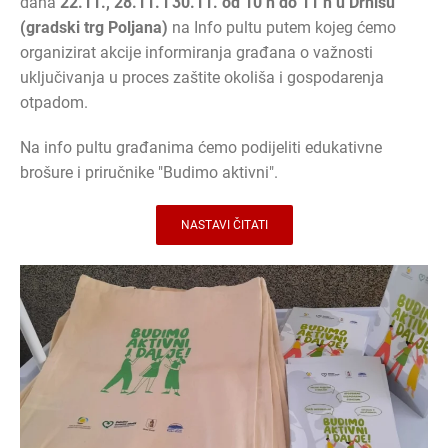
dana
22.11., 28.11. i 30.11. od 10 h do 11 h u Drnišu
(gradski trg Poljana)
na Info pultu putem kojeg ćemo
organizirat akcije informiranja građana o važnosti
uključivanja u proces zaštite okoliša i gospodarenja
otpadom.
Na info pultu građanima ćemo podijeliti edukativne
brošure i priručnike "Budimo aktivni".
NASTAVI ČITATI