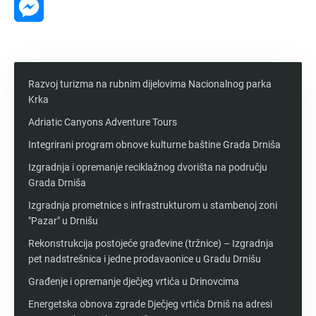
Messenger
Razvoj turizma na rubnim dijelovima Nacionalnog parka
Krka
Adriatic Canyons Adventure Tours
Integrirani program obnove kulturne baštine Grada Drniša
Izgradnja i opremanje reciklažnog dvorišta na području
Grada Drniša
Izgradnja prometnice s infrastrukturom u stambenoj zoni
"Pazar" u Drnišu
Rekonstrukcija postojeće građevine (tržnice) – Izgradnja
pet nadstrešnica i jedne prodavaonice u Gradu Drnišu
Građenje i opremanje dječjeg vrtića u Drinovcima
Energetska obnova zgrade Dječjeg vrtića Drniš na adresi