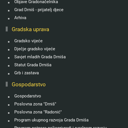
Objave Gradonačelnika
Grad Drniš - prijatelj djece
Arhiva
Gradska uprava
Gradsko vijeće
Dječje gradsko vijeće
Savjet mladih Grada Drniša
Statut Grada Drniša
Grb i zastava
Gospodarstvo
Gospodarstvo
Poslovna zona "Drniš"
Poslovna zona "Radonić"
Program ukupnog razvoja Grada Drniša
Program potpore poljoprivredi i ruralnom razvoju