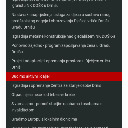
igralištu NK DOŠK u Drnišu
Nastavak unaprjeđenja usluga za djecu u sustavu ranog i
predškolskog odgoja i obrazovanja Dječjeg vrtića Drniš u
Gradu Drnišu
Izgradnja metalne konstrukcije nad gledalištem NK DOŠK-a
Ponovno zajedno - program zapošljavanja žena u Gradu
Drnišu
Projekt adaptacije i opremanja prostora u Dječjem vrtiću
Drniš
Budimo aktivni i dalje!
Izgradnja i opremanje Centra za starije osobe Drniš
Otpad nije smeće i od tebe sve kreće
S vama smo - pomoć starijim osobama i osobama s
invaliditetom
Gradimo Europu s lokalnim dionicima