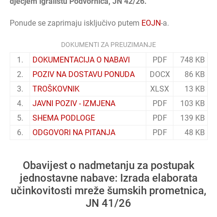
dječjem igralištu Podvornica, JN 42/26.
Ponude se zaprimaju isključivo putem
EOJN
-a.
DOKUMENTI ZA PREUZIMANJE
1.
DOKUMENTACIJA O NABAVI
PDF
748 KB
2.
POZIV NA DOSTAVU PONUDA
DOCX
86 KB
3.
TROŠKOVNIK
XLSX
13 KB
4.
JAVNI POZIV - IZMJENA
PDF
103 KB
5.
SHEMA PODLOGE
PDF
139 KB
6.
ODGOVORI NA PITANJA
PDF
48 KB
Obavijest o nadmetanju za postupak
jednostavne nabave: Izrada elaborata
učinkovitosti mreže šumskih prometnica,
JN 41/26