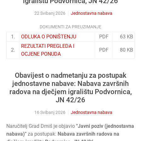
igralištu Podvornica, JN 42/26
22 Svibanj 2026
Jednostavna nabava
DOKUMENTI ZA PREUZIMANJE
1.
ODLUKA O PONIŠTENJU
PDF
63 KB
REZULTATI PREGLEDA I
2.
PDF
80 KB
OCJENE PONUDA
Obavijest o nadmetanju za postupak
jednostavne nabave: Nabava završnih
radova na dječjem igralištu Podvornica,
JN 42/26
16 Svibanj 2026
Jednostavna nabava
Naručitelj Grad Drniš je objavio
"Javni poziv (jednostavna
nabava)"
za postupak:
Nabava završnih radova na