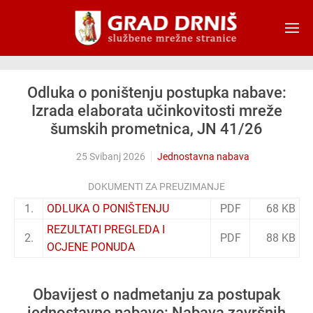
Skip to main content
Odluka o poništenju postupka nabave:
Izrada elaborata učinkovitosti mreže
šumskih prometnica, JN 41/26
25 Svibanj 2026
Jednostavna nabava
DOKUMENTI ZA PREUZIMANJE
1.
ODLUKA O PONIŠTENJU
PDF
68 KB
REZULTATI PREGLEDA I
2.
PDF
88 KB
OCJENE PONUDA
Obavijest o nadmetanju za postupak
jednostavne nabave: Nabava završnih