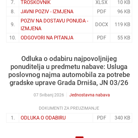
7.
TROŠKOVNIK
XLSX
10 KB
8.
JAVNI POZIV - IZMJENA
PDF
96 KB
POZIV NA DOSTAVU PONUDA -
9.
DOCX
119 KB
IZMJENA
10.
ODGOVORI NA PITANJA
PDF
55 KB
Odluka o odabiru najpovoljnijeg
ponuditelja u predmetu nabave: Usluga
poslovnog najma automobila za potrebe
gradske uprave Grada Drniša, JN 03/26
07 Svibanj 2026
Jednostavna nabava
DOKUMENTI ZA PREUZIMANJE
1.
ODLUKA O ODABIRU
PDF
340 KB