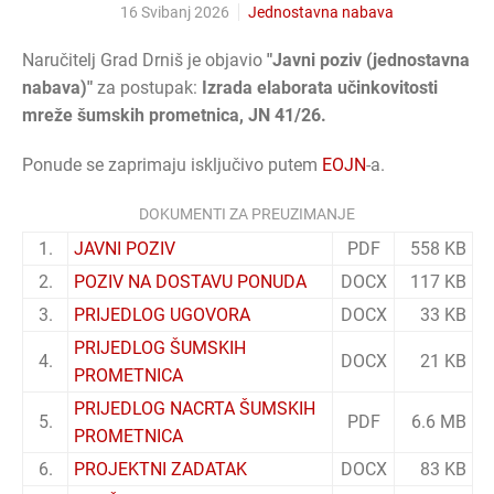
16 Svibanj 2026
Jednostavna nabava
Naručitelj Grad Drniš je objavio
"Javni poziv (jednostavna
nabava)"
za postupak:
Izrada elaborata učinkovitosti
mreže šumskih prometnica, JN 41/26.
Ponude se zaprimaju isključivo putem
EOJN
-a.
DOKUMENTI ZA PREUZIMANJE
1.
JAVNI POZIV
PDF
558 KB
2.
POZIV NA DOSTAVU PONUDA
DOCX
117 KB
3.
PRIJEDLOG UGOVORA
DOCX
33 KB
PRIJEDLOG ŠUMSKIH
4.
DOCX
21 KB
PROMETNICA
PRIJEDLOG NACRTA ŠUMSKIH
5.
PDF
6.6 MB
PROMETNICA
6.
PROJEKTNI ZADATAK
DOCX
83 KB