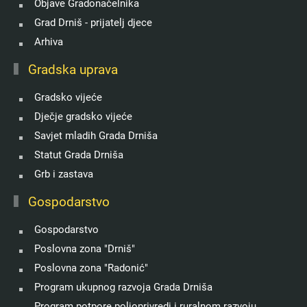
Objave Gradonačelnika
Grad Drniš - prijatelj djece
Arhiva
Gradska uprava
Gradsko vijeće
Dječje gradsko vijeće
Savjet mladih Grada Drniša
Statut Grada Drniša
Grb i zastava
Gospodarstvo
Gospodarstvo
Poslovna zona "Drniš"
Poslovna zona "Radonić"
Program ukupnog razvoja Grada Drniša
Program potpore poljoprivredi i ruralnom razvoju