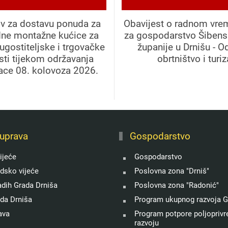
iv za dostavu ponuda za
Obavijest o radnom vre
dne montažne kućice za
za gospodarstvo Šibens
ugostiteljske i trgovačke
županije u Drnišu - O
sti tijekom održavanja
obrtništvo i turi
jace 08. kolovoza 2026.
uprava
Gospodarstvo
ijeće
Gospodarstvo
adsko vijeće
Poslovna zona "Drniš"
adih Grada Drniša
Poslovna zona "Radonić"
ada Drniša
Program ukupnog razvoja G
ava
Program potpore poljoprivre
razvoju