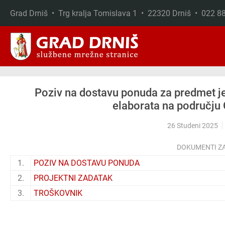
Grad Drniš • Trg kralja Tomislava 1 • 22320 Drniš • 022 
Skip to main content
Poziv na dostavu ponuda za predmet j
elaborata na području
26 Studeni 2025
DOKUMENTI Z
1.
POZIV NA DOSTAVU PONUDA
2.
PROJEKTNI ZADATAK
3.
TROŠKOVNIK