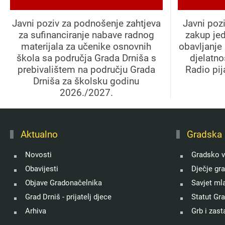
Javni poziv za podnošenje zahtjeva
Javni poz
za sufinanciranje nabave radnog
zakup je
materijala za učenike osnovnih
obavljanje 
škola sa područja Grada Drniša s
djelatno
prebivalištem na području Grada
Radio pi
Drniša za školsku godinu
2026./2027.
Aktualno
Gradska 
Novosti
Gradsko v
Obavijesti
Dječje gr
Objave Gradonačelnika
Savjet ml
Grad Drniš - prijatelj djece
Statut Gr
Arhiva
Grb i zast