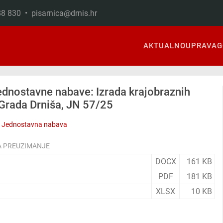
888 830 •
pisarnica@drnis.hr
AKTUALNO
UPRAVA
G
ednostavne nabave: Izrada krajobraznih
 Grada Drniša, JN 57/25
Jednostavna nabava
A PREUZIMANJE
DOCX
161 KB
PDF
181 KB
XLSX
10 KB