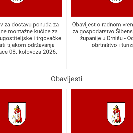
iv za dostavu ponuda za
Obavijest o radnom vre
dne montažne kućice za
za gospodarstvo Šibens
ugostiteljske i trgovačke
županije u Drnišu - O
sti tijekom održavanja
obrtništvo i turi
jace 08. kolovoza 2026.
Obavijesti