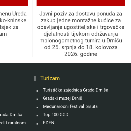
menu Ureda
Javni poziv za dostavu ponuda za
ko-kninske
zakup jedne montažne kućice za
dsjek za
obavljanje ugostiteljske i trgovačke
zam
djelatnosti tijekom održavanja
malonogometnog turnira u Drnišu
od 25. srpnja do 18. kolovoza
2026. godine
Turizam
Turistička zajednica Grada Drniša
Gradski muzej Drniš
Međunarodni festival pršuta
rada Drniša
Top 100 GGD
di i ruralnom
EDEN