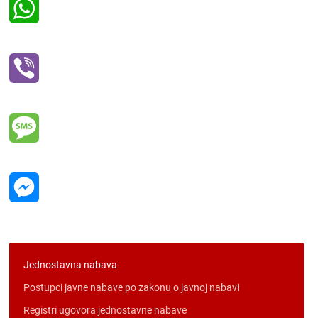
WhatsApp
Viber
Message
Messenger
Jednostavna nabava
Postupci javne nabave po zakonu o javnoj nabavi
Registri ugovora jednostavne nabave