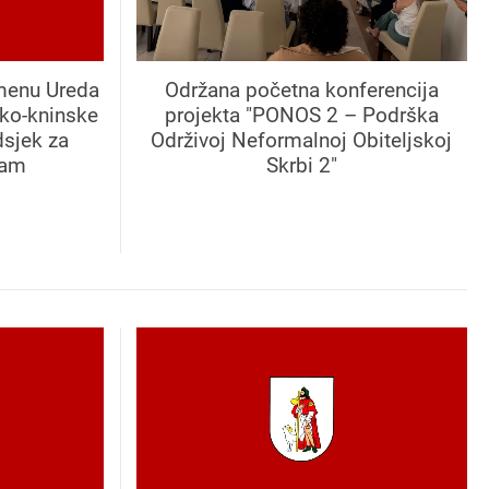
menu Ureda
Održana početna konferencija
ko-kninske
projekta "PONOS 2 – Podrška
dsjek za
Održivoj Neformalnoj Obiteljskoj
zam
Skrbi 2"