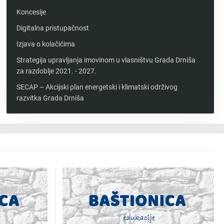
Koncesije
Digitalna pristupačnost
Izjava o kolačićima
Strategija upravljanja imovinom u vlasništvu Grada Drniša
za razdoblje 2021. - 2027.
SECAP – Akcijski plan energetski i klimatski održivog
razvitka Grada Drniša