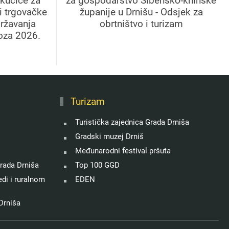
kućice za
za gospodarstvo Šibensko-kninske
 i trgovačke
županije u Drnišu - Odsjek za
državanja
obrtništvo i turizam
oza 2026.
Turizam
Turistička zajednica Grada Drniša
Gradski muzej Drniš
Međunarodni festival pršuta
rada Drniša
Top 100 GGD
di i ruralnom
EDEN
Drniša