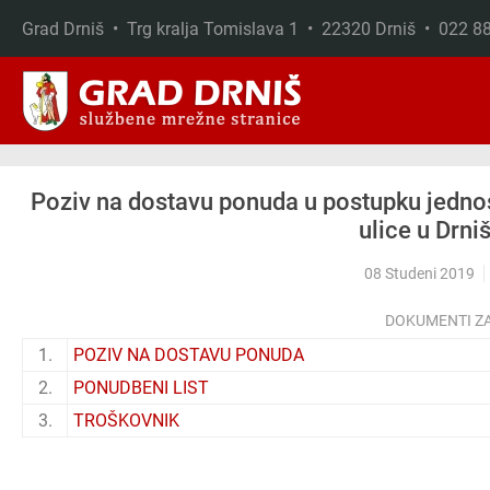
Grad Drniš • Trg kralja Tomislava 1 • 22320 Drniš • 022 
Skip to main content
Poziv na dostavu ponuda u postupku jednos
ulice u Drni
08 Studeni 2019
DOKUMENTI Z
1.
POZIV NA DOSTAVU PONUDA
2.
PONUDBENI LIST
3.
TROŠKOVNIK