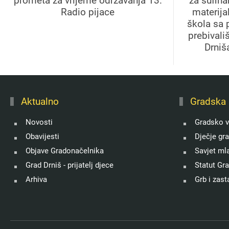
prometa za vrijeme održavanja 13.
za sufin
Radio pijace
materija
škola sa 
prebivali
Drniš
Aktualno
Gradska 
Novosti
Gradsko v
Obavijesti
Dječje gr
Objave Gradonačelnika
Savjet ml
Grad Drniš - prijatelj djece
Statut Gr
Arhiva
Grb i zast