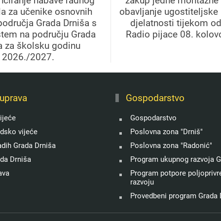
anciranje nabave radnog
zakup jedne montažne 
la za učenike osnovnih
obavljanje ugostiteljske
područja Grada Drniša s
djelatnosti tijekom o
štem na području Grada
Radio pijace 08. kolov
a za školsku godinu
2026./2027.
uprava
Gospodarstvo
ijeće
Gospodarstvo
adsko vijeće
Poslovna zona "Drniš"
adih Grada Drniša
Poslovna zona "Radonić"
ada Drniša
Program ukupnog razvoja G
ava
Program potpore poljoprivre
razvoju
Provedbeni program Grada 