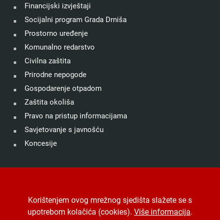
Financijski izvještaji
Socijalni program Grada Drniša
Prostorno uređenje
Komunalno redarstvo
Civilna zaštita
Prirodne nepogode
Gospodarenje otpadom
Zaštita okoliša
Pravo na pristup informacijama
Savjetovanje s javnošću
Koncesije
©
Grad Drniš
. Sva prava zadržana.
Izjava o kolačićima
.
Korištenjem ovog mrežnog sjedišta slažete se s
Digitalna pristupačnost
.
Jedinstveni digitalni pristupnik
.
upotrebom kolačića (cookies).
Više informacija
.
Izrada, hosting i održavanje
Desk.hr
.