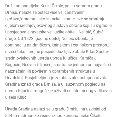
Duž kanjona rijeka Krke i Čikole, pa i u samom gradu
Drnišu, nalaze se ostaci više veličanstvenih
tvrđava/gradina. Iako su neke i starije, sve se smatraju
dijelom srednjovjekovnog sustava obrane koji su izgradile
i posjedovale hrvatske velikaške obitelji Nelipić, Šubić i
druge. Od 1322. godine obitelj Nelipić izborila je
dominaciju na drniškom, kninskom i cetinskom prostoru,
držeći tako i brojne posjede duž lijeve obale Krke. Sustav
srednjovjekovnih utvrda utvrda Ključica, Kamičak,
Bogočin, Nečven i Trošenj smatra se jednom od najvećih i
najznačajnijih povijesnih obrambenih struktura u
Hrvatskoj. Posjetiteljima je za obilazak dostupna utvrda
Gradina iznad grada Drniša, a u izuzetnom pogledu na
utvrdu Ključica moguće je uživati sa istoimenog vidikovca
u selu Ključ.
Utvrda Gradina nalazi se u gradu Drnišu, na uzvisini od
344 m nadmorske visine, iznad kanjona rijeke Čikole.