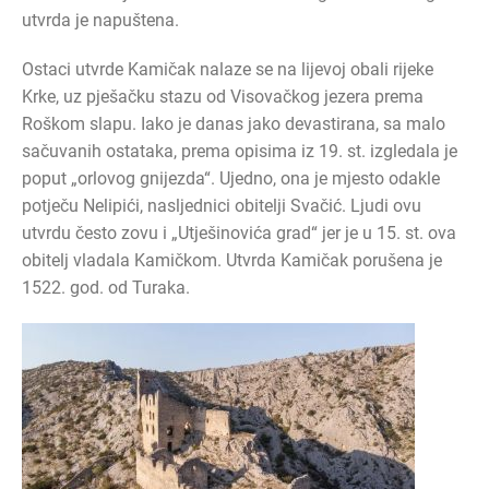
utvrda je napuštena.
Ostaci utvrde Kamičak nalaze se na lijevoj obali rijeke
Krke, uz pješačku stazu od Visovačkog jezera prema
Roškom slapu. Iako je danas jako devastirana, sa malo
sačuvanih ostataka, prema opisima iz 19. st. izgledala je
poput „orlovog gnijezda“. Ujedno, ona je mjesto odakle
potječu Nelipići, nasljednici obitelji Svačić. Ljudi ovu
utvrdu često zovu i „Utješinovića grad“ jer je u 15. st. ova
obitelj vladala Kamičkom. Utvrda Kamičak porušena je
1522. god. od Turaka.