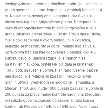
srednjovjekovna utvrda na drniškom području i zaštićena
je kao spomenik kulture. Izgradila ju je obitelj Nelipić u 14.
st. Nalazi se na desnoj obali kanjona rijeke Čikole, u
blizini sela Ključ na Miljevačkom platou. Podignuta je
kako bi omogućila kontrolu mletačke trgovačke rute iz
grada Šibenika prema zaleđu i Bosni. Preko rijeke Čikole,
čije je povijesno ime u ovom periodu bilo Poljščica,
prelazilo se mostom, što je obitelj Nelipić naplaćivala.
Upravo ova naplata nije odgovarala Šibeniku, koji je u
sukobu osvojio Ključicu i zapalio je. Nakon niza
nastavljenih sukoba, obitelj Nelipić dala je pristanak
1343. god. na rušenje utvrde. Planirano rušenje ipak se
nije dogodilo, a Nelipići su izgradili i nekoliko novih
manjih utvrda. Vremenom se moć obitelji smanjila, a
Mlečani 1450. god. nude 1000 dukata za rušenje utvrde ili
200 dukata za preuzimanje kontrole nad njom. Međutim,
ovi sukobi gube na značaju dolaskom Turaka koji su
kontrolirali Ključicu od 1546. do 1648. god. Nakon toga