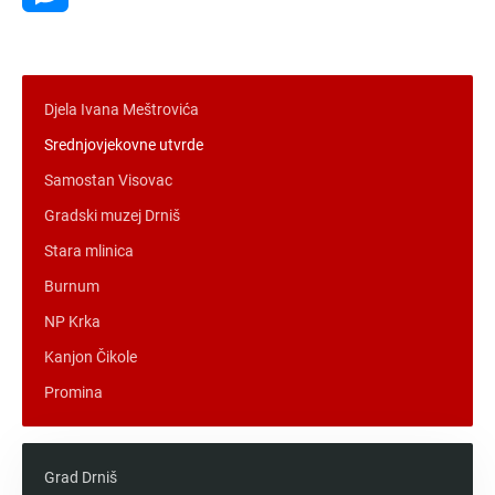
Messenger
Djela Ivana Meštrovića
Srednjovjekovne utvrde
Samostan Visovac
Gradski muzej Drniš
Stara mlinica
Burnum
NP Krka
Kanjon Čikole
Promina
Grad Drniš