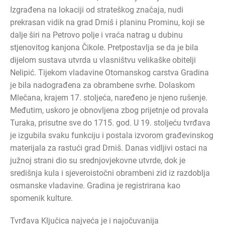
Izgrađena na lokaciji od strateškog značaja, nudi
prekrasan vidik na grad Drniš i planinu Prominu, koji se
dalje širi na Petrovo polje i vraća natrag u dubinu
stjenovitog kanjona Čikole. Pretpostavlja se da je bila
dijelom sustava utvrda u vlasništvu velikaške obitelji
Nelipić. Tijekom vladavine Otomanskog carstva Gradina
je bila nadograđena za obrambene svrhe. Dolaskom
Mlečana, krajem 17. stoljeća, naređeno je njeno rušenje.
Međutim, uskoro je obnovljena zbog prijetnje od provala
Turaka, prisutne sve do 1715. god. U 19. stoljeću tvrđava
je izgubila svaku funkciju i postala izvorom građevinskog
materijala za rastući grad Drniš. Danas vidljivi ostaci na
južnoj strani dio su srednjovjekovne utvrde, dok je
središnja kula i sjeveroistočni obrambeni zid iz razdoblja
osmanske vladavine. Gradina je registrirana kao
spomenik kulture.
Tvrđava Ključica najveća je i najočuvanija