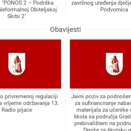
a "PONOS 2 – Podrška
završnog uređenja dječje
Neformalnoj Obiteljskoj
Podvornica
Skrbi 2"
Obavijesti
o privremenoj regulaciji
Javni poziv za podnošen
a vrijeme održavanja 13.
za sufinanciranje naba
Radio pijace
materijala za učenike
škola sa područja Grad
prebivalištem na podr
Drniša za školsku 