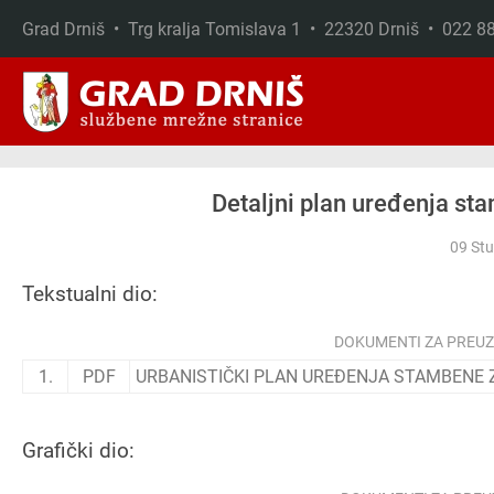
Grad Drniš • Trg kralja Tomislava 1 • 22320 Drniš • 022 
Skip to main content
Detaljni plan uređenja st
09 St
Tekstualni dio:
DOKUMENTI ZA PREU
1.
PDF
URBANISTIČKI PLAN UREĐENJA STAMBENE 
Grafički dio: