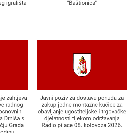
g igrališta
"Baštionica"
je zahtjeva
Javni poziv za dostavu ponuda za
ve radnog
zakup jedne montažne kućice za
 osnovnih
obavljanje ugostiteljske i trgovačke
a Drniša s
djelatnosti tijekom održavanja
učju Grada
Radio pijace 08. kolovoza 2026.
godinu