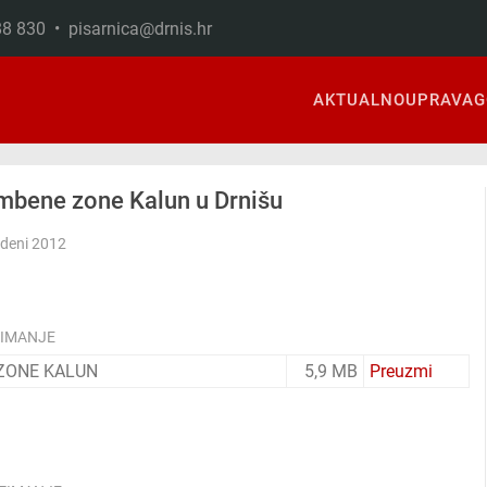
888 830 •
pisarnica@drnis.hr
AKTUALNO
UPRAVA
G
ambene zone Kalun u Drnišu
udeni 2012
ZIMANJE
ZONE KALUN
5,9 MB
Preuzmi