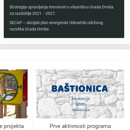
Strategija upravljanja imovinom u vlasništvu Grada Drniša
za razdoblje 2021. - 2027.
SECAP – Akcijski plan energetski i klimatski održivog
razvitka Grada Drniša
e projekta
Prve aktivnosti programa