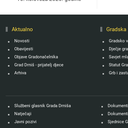
Aktualno
Gradska 
Novosti
Gradsko v
Obavijesti
Dječje gr
Objave Gradonačelnika
Savjet ml
Grad Drniš - prijatelj djece
Statut Gr
Arhiva
Grb i zast
Službeni glasnik Grada Drniša
Dokumenti
Natječaji
Dokumenti
Javni pozivi
Sjednice G