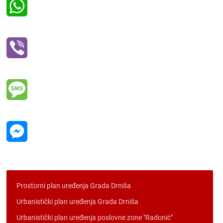
WhatsApp
Viber
Message
Messenger
Prostorni plan uređenja Grada Drniša
Urbanistički plan uređenja Grada Drniša
Urbanistički plan uređenja poslovne zone "Radonić"