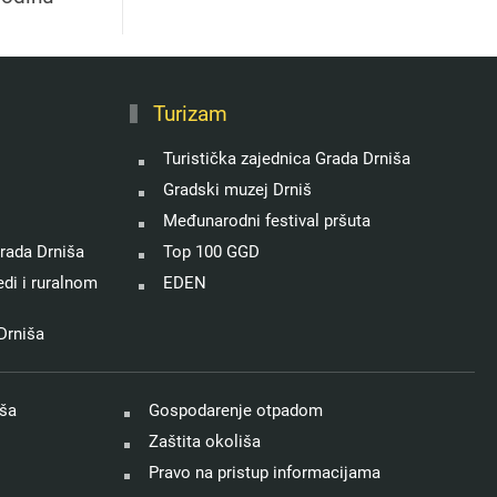
Turizam
Turistička zajednica Grada Drniša
Gradski muzej Drniš
Međunarodni festival pršuta
rada Drniša
Top 100 GGD
di i ruralnom
EDEN
Drniša
iša
Gospodarenje otpadom
Zaštita okoliša
Pravo na pristup informacijama