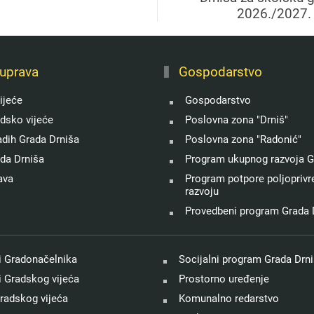
2026./2027.
uprava
Gospodarstvo
ijeće
Gospodarstvo
adsko vijeće
Poslovna zona "Drniš"
adih Grada Drniša
Poslovna zona "Radonić"
ada Drniša
Program ukupnog razvoja G
ava
Program potpore poljoprivre
razvoju
Provedbeni program Grada 
 Gradonačelnika
Socijalni program Grada Drn
 Gradskog vijeća
Prostorno uređenje
radskog vijeća
Komunalno redarstvo