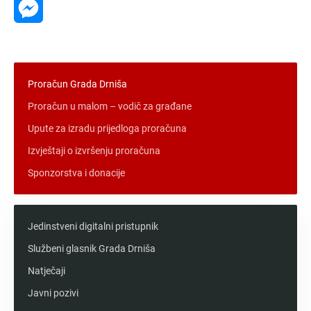
Messenger
Proračun Grada Drniša
Proračun u malom – vodič za građane
Upute za izradu prijedloga proračuna
Izvještaji o izvršenju proračuna
Sponzorstva i donacije
Jedinstveni digitalni pristupnik
Službeni glasnik Grada Drniša
Natječaji
Javni pozivi