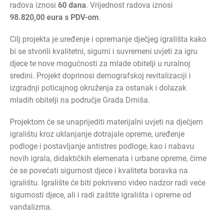
radova iznosi
60 dana
. Vrijednost radova iznosi
98.820,00 eura s PDV-om
.
Cilj projekta je uređenje i opremanje dječjeg igrališta kako
bi se stvorili kvalitetni, sigurni i suvremeni uvjeti za igru
djece te nove mogućnosti za mlade obitelji u ruralnoj
sredini. Projekt doprinosi demografskoj revitalizaciji i
izgradnji poticajnog okruženja za ostanak i dolazak
mladih obitelji na područje Grada Drniša.
Projektom će se unaprijediti materijalni uvjeti na dječjem
igralištu kroz uklanjanje dotrajale opreme, uređenje
podloge i postavljanje antistres podloge, kao i nabavu
novih igrala, didaktičkih elemenata i urbane opreme, čime
će se povećati sigurnost djece i kvaliteta boravka na
igralištu. Igralište će biti pokriveno video nadzor radi veće
sigurnosti djece, ali i radi zaštite igrališta i opreme od
vandalizma.