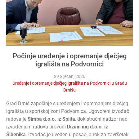
Počinje uređenje i opremanje dječjeg
igrališta na Podvornici
29 Siječanj 2026
Uređenje i opremanje dječjeg igrališta na Podvornici u Gradu
Drnišu
Grad Drniš započinje s uređenjem i opremanjem dječjeg
igrališta u sportskoj zoni Podvornica. Ugovoreni izvođač
radova je
Simba d.o.o. iz Splita
, dok stručni nadzor nad
izvođenjem radova provodi
Dizain ing d.o.o. iz
Šibenika
. Izvođač je uveden u posao, a rok za završetak