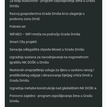
Za bolju budućnost - program zapošljavanja žena u Gradu
Drnišu
Razvoj gospodarstva Grada Drniša kroz ulaganje u
poslovnu zonu Drniš
Pokreni se!
WiFi4EU – WiFi mreža na području Grada Drniša
Smart City projekti
Sanacija odlagališta otpada Moseć u Gradu Drnišu
Izgradnja sustava za navodnjavanje na nogometnom
igralištu NK DOŠK u Drnišu
Nastavak unaprjeđenja usluga za djecu u sustavu ranog i
predškolskog odgoja i obrazovanja Dječjeg vrtića Drniš u
Gradu Drnišu
Izgradnja metalne konstrukcije nad gledalištem NK DOŠK-a
Ponovno zajedno - program zapošljavanja žena u Gradu
Drnišu