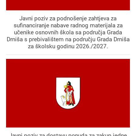
Javni poziv za podnošenje zahtjeva za
sufinanciranje nabave radnog materijala za
učenike osnovnih škola sa područja Grada
Drniša s prebivalištem na području Grada Drniša
za školsku godinu 2026./2027.
Javni poziv za dostavu ponuda za zakup jedne