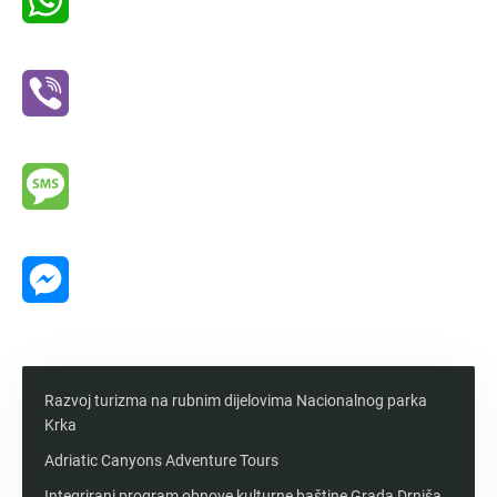
WhatsApp
Viber
Message
Messenger
Razvoj turizma na rubnim dijelovima Nacionalnog parka
Krka
Adriatic Canyons Adventure Tours
Integrirani program obnove kulturne baštine Grada Drniša