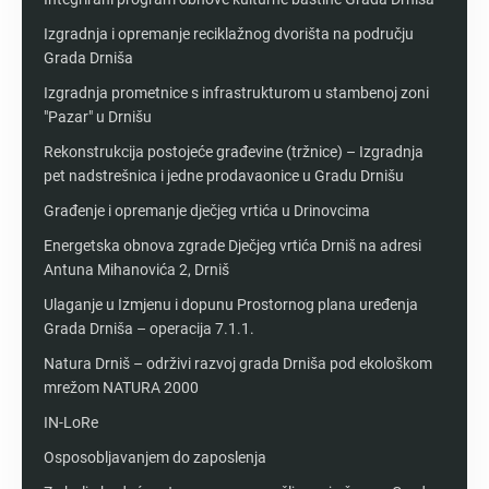
Izgradnja i opremanje reciklažnog dvorišta na području
Grada Drniša
Izgradnja prometnice s infrastrukturom u stambenoj zoni
"Pazar" u Drnišu
Rekonstrukcija postojeće građevine (tržnice) – Izgradnja
pet nadstrešnica i jedne prodavaonice u Gradu Drnišu
Građenje i opremanje dječjeg vrtića u Drinovcima
Energetska obnova zgrade Dječjeg vrtića Drniš na adresi
Antuna Mihanovića 2, Drniš
Ulaganje u Izmjenu i dopunu Prostornog plana uređenja
Grada Drniša – operacija 7.1.1.
Natura Drniš – održivi razvoj grada Drniša pod ekološkom
mrežom NATURA 2000
IN-LoRe
Osposobljavanjem do zaposlenja