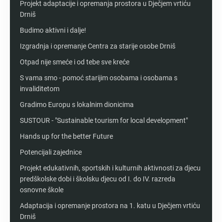
Projekt adaptacije i opremanja prostora u Dječjem vrtiću
Drniš
Budimo aktivni i dalje!
Izgradnja i opremanje Centra za starije osobe Drniš
Otpad nije smeće i od tebe sve kreće
S vama smo - pomoć starijim osobama i osobama s
invaliditetom
Gradimo Europu s lokalnim dionicima
SUSTOUR - "Sustainable tourism for local development"
Hands up for the better Future
Potencijali zajednice
Projekt edukativnih, sportskih i kulturnih aktivnosti za djecu
predškolske dobi i školsku djecu od I. do IV. razreda
osnovne škole
Adaptacija i opremanje prostora na 1. katu u Dječjem vrtiću
Drniš