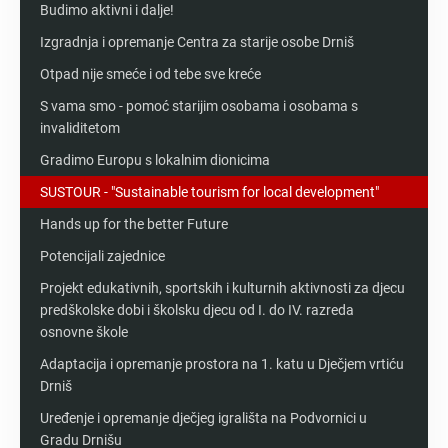
Budimo aktivni i dalje!
Izgradnja i opremanje Centra za starije osobe Drniš
Otpad nije smeće i od tebe sve kreće
S vama smo - pomoć starijim osobama i osobama s
invaliditetom
Gradimo Europu s lokalnim dionicima
SUSTOUR - "Sustainable tourism for local development"
Hands up for the better Future
Potencijali zajednice
Projekt edukativnih, sportskih i kulturnih aktivnosti za djecu
predškolske dobi i školsku djecu od I. do IV. razreda
osnovne škole
Adaptacija i opremanje prostora na 1. katu u Dječjem vrtiću
Drniš
Uređenje i opremanje dječjeg igrališta na Podvornici u
Gradu Drnišu