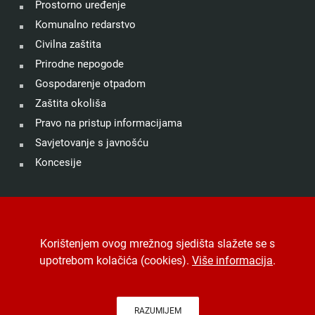
Prostorno uređenje
Komunalno redarstvo
Civilna zaštita
Prirodne nepogode
Gospodarenje otpadom
Zaštita okoliša
Pravo na pristup informacijama
Savjetovanje s javnošću
Koncesije
©
Grad Drniš
. Sva prava zadržana.
Izjava o kolačićima
.
Korištenjem ovog mrežnog sjedišta slažete se s
Digitalna pristupačnost
.
Jedinstveni digitalni pristupnik
.
upotrebom kolačića (cookies).
Više informacija
.
Izrada, hosting i održavanje
Desk.hr
.
-
Arhiva
RAZUMIJEM