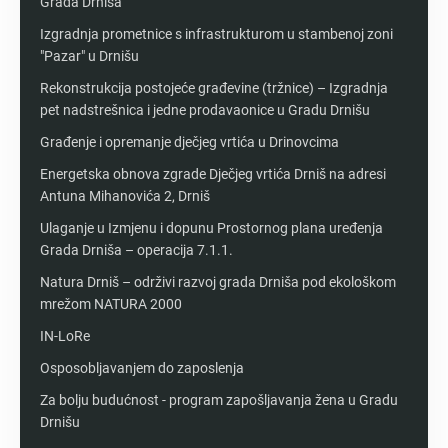
Grada Drniša
Izgradnja prometnice s infrastrukturom u stambenoj zoni
"Pazar" u Drnišu
Rekonstrukcija postojeće građevine (tržnice) – Izgradnja
pet nadstrešnica i jedne prodavaonice u Gradu Drnišu
Građenje i opremanje dječjeg vrtića u Drinovcima
Energetska obnova zgrade Dječjeg vrtića Drniš na adresi
Antuna Mihanovića 2, Drniš
Ulaganje u Izmjenu i dopunu Prostornog plana uređenja
Grada Drniša – operacija 7.1.1.
Natura Drniš – održivi razvoj grada Drniša pod ekološkom
mrežom NATURA 2000
IN-LoRe
Osposobljavanjem do zaposlenja
Za bolju budućnost - program zapošljavanja žena u Gradu
Drnišu