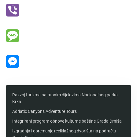
Viber
Message
Messenger
Razvoj turizma na rubnim dijelovima Nacionalnog parka
Krka
Adriatic Canyons Adventure Tours
Integrirani program obnove kulturne baštine Grada Drniša
Izgradnja i opremanje reciklažnog dvorišta na području