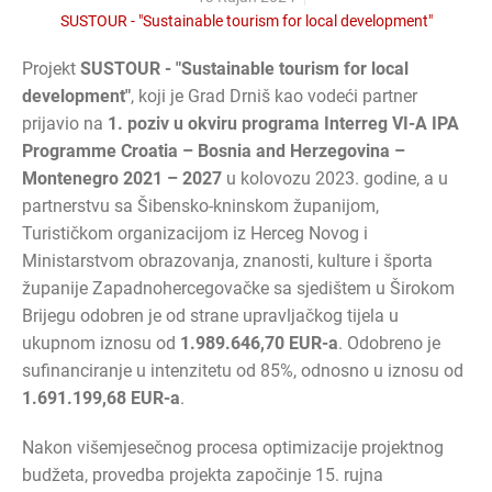
SUSTOUR - "Sustainable tourism for local development"
Projekt
SUSTOUR - "Sustainable tourism for local
development"
, koji je Grad Drniš kao vodeći partner
prijavio na
1. poziv u okviru programa Interreg VI-A IPA
Programme Croatia – Bosnia and Herzegovina –
Montenegro 2021 – 2027
u kolovozu 2023. godine, a u
partnerstvu sa Šibensko-kninskom županijom,
Turističkom organizacijom iz Herceg Novog i
Ministarstvom obrazovanja, znanosti, kulture i športa
županije Zapadnohercegovačke sa sjedištem u Širokom
Brijegu odobren je od strane upravljačkog tijela u
ukupnom iznosu od
1.989.646,70 EUR-a
. Odobreno je
sufinanciranje u intenzitetu od 85%, odnosno u iznosu od
1.691.199,68 EUR-a
.
Nakon višemjesečnog procesa optimizacije projektnog
budžeta, provedba projekta započinje 15. rujna