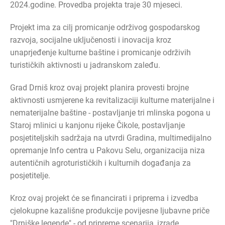
2024.godine. Provedba projekta traje 30 mjeseci.
Projekt ima za cilj promicanje održivog gospodarskog
razvoja, socijalne uključenosti i inovacija kroz
unaprjeđenje kulturne baštine i promicanje održivih
turističkih aktivnosti u jadranskom zaleđu.
Grad Drniš kroz ovaj projekt planira provesti brojne
aktivnosti usmjerene ka revitalizaciji kulturne materijalne i
nematerijalne baštine - postavljanje tri mlinska pogona u
Staroj mlinici u kanjonu rijeke Čikole, postavljanje
posjetiteljskih sadržaja na utvrdi Gradina, multimedijalno
opremanje Info centra u Pakovu Selu, organizacija niza
autentičnih agroturističkih i kulturnih događanja za
posjetitelje.
Kroz ovaj projekt će se financirati i priprema i izvedba
cjelokupne kazališne produkcije povijesne ljubavne priče
"Drniške legende" - od pripreme scenarija, izrade