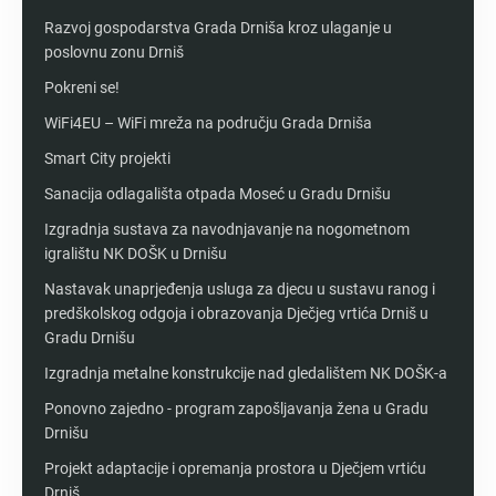
Razvoj gospodarstva Grada Drniša kroz ulaganje u
poslovnu zonu Drniš
Pokreni se!
WiFi4EU – WiFi mreža na području Grada Drniša
Smart City projekti
Sanacija odlagališta otpada Moseć u Gradu Drnišu
Izgradnja sustava za navodnjavanje na nogometnom
igralištu NK DOŠK u Drnišu
Nastavak unaprjeđenja usluga za djecu u sustavu ranog i
predškolskog odgoja i obrazovanja Dječjeg vrtića Drniš u
Gradu Drnišu
Izgradnja metalne konstrukcije nad gledalištem NK DOŠK-a
Ponovno zajedno - program zapošljavanja žena u Gradu
Drnišu
Projekt adaptacije i opremanja prostora u Dječjem vrtiću
Drniš