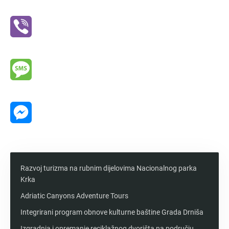
WhatsApp
Viber
Message
Messenger
Razvoj turizma na rubnim dijelovima Nacionalnog parka
Krka
Adriatic Canyons Adventure Tours
Integrirani program obnove kulturne baštine Grada Drniša
Izgradnja i opremanje reciklažnog dvorišta na području