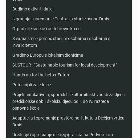
Budimo aktivni i dalje!
Izgradnja i opremanje Centra za starije osobe Drniš
Otpad nije smeće i od tebe sve kreće
S vama smo - pomoć starijim osobama i osobama s
invaliditetom
Gradimo Europu s lokalnim dionicima
SUSTOUR - "Sustainable tourism for local development"
Hands up for the better Future
Potencijali zajednice
Projekt edukativnih, sportskih i kulturnih aktivnosti za djecu
predškolske dobi i školsku djecu od I. do IV. razreda
osnovne škole
Adaptacija i opremanje prostora na 1. katu u Dječjem vrtiću
Drniš
Uređenje i opremanje dječjeg igrališta na Podvornici u