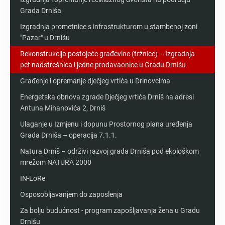
Grada Drniša
Izgradnja prometnice s infrastrukturom u stambenoj zoni
"Pazar" u Drnišu
Rekonstrukcija postojeće građevine (tržnice) – Izgradnja
pet nadstrešnica i jedne prodavaonice u Gradu Drnišu
Građenje i opremanje dječjeg vrtića u Drinovcima
Energetska obnova zgrade Dječjeg vrtića Drniš na adresi
Antuna Mihanovića 2, Drniš
Ulaganje u Izmjenu i dopunu Prostornog plana uređenja
Grada Drniša – operacija 7.1.1.
Natura Drniš – održivi razvoj grada Drniša pod ekološkom
mrežom NATURA 2000
IN-LoRe
Osposobljavanjem do zaposlenja
Za bolju budućnost - program zapošljavanja žena u Gradu
Drnišu