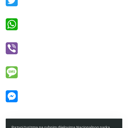
Twitter
WhatsApp
Viber
Message
Messenger
Razvoj turizma na rubnim dijelovima Nacionalnog parka