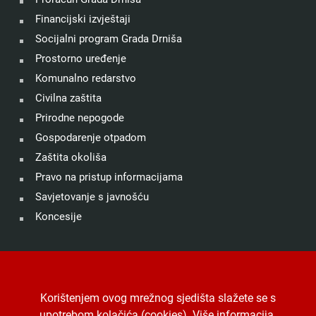
Financijski izvještaji
Socijalni program Grada Drniša
Prostorno uređenje
Komunalno redarstvo
Civilna zaštita
Prirodne nepogode
Gospodarenje otpadom
Zaštita okoliša
Pravo na pristup informacijama
Savjetovanje s javnošću
Koncesije
©
Grad Drniš
. Sva prava zadržana.
Izjava o kolačićima
.
Korištenjem ovog mrežnog sjedišta slažete se s
Digitalna pristupačnost
.
Jedinstveni digitalni pristupnik
.
upotrebom kolačića (cookies).
Više informacija
.