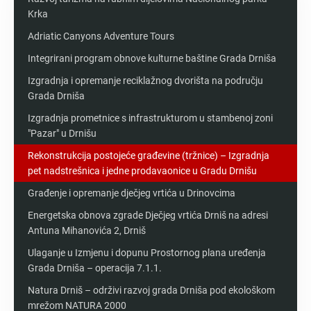
Krka
Adriatic Canyons Adventure Tours
Integrirani program obnove kulturne baštine Grada Drniša
Izgradnja i opremanje reciklažnog dvorišta na području
Grada Drniša
Izgradnja prometnice s infrastrukturom u stambenoj zoni
"Pazar" u Drnišu
Rekonstrukcija postojeće građevine (tržnice) – Izgradnja
pet nadstrešnica i jedne prodavaonice u Gradu Drnišu
Građenje i opremanje dječjeg vrtića u Drinovcima
Energetska obnova zgrade Dječjeg vrtića Drniš na adresi
Antuna Mihanovića 2, Drniš
Ulaganje u Izmjenu i dopunu Prostornog plana uređenja
Grada Drniša – operacija 7.1.1.
Natura Drniš – održivi razvoj grada Drniša pod ekološkom
mrežom NATURA 2000