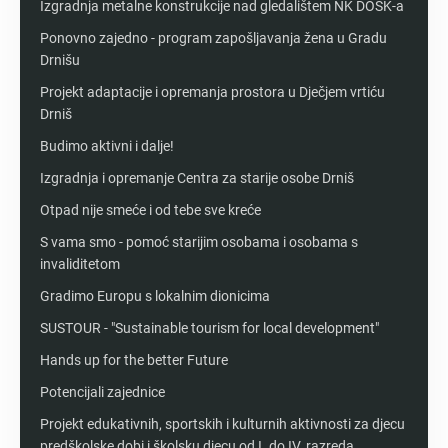
Izgradnja metalne konstrukcije nad gledalištem NK DOŠK-a
Ponovno zajedno - program zapošljavanja žena u Gradu
Drnišu
Projekt adaptacije i opremanja prostora u Dječjem vrtiću
Drniš
Budimo aktivni i dalje!
Izgradnja i opremanje Centra za starije osobe Drniš
Otpad nije smeće i od tebe sve kreće
S vama smo - pomoć starijim osobama i osobama s
invaliditetom
Gradimo Europu s lokalnim dionicima
SUSTOUR - "Sustainable tourism for local development"
Hands up for the better Future
Potencijali zajednice
Projekt edukativnih, sportskih i kulturnih aktivnosti za djecu
predškolske dobi i školsku djecu od I. do IV. razreda