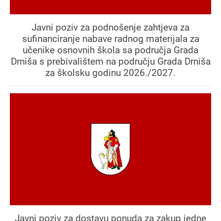
Javni poziv za podnošenje zahtjeva za
sufinanciranje nabave radnog materijala za
učenike osnovnih škola sa područja Grada
Drniša s prebivalištem na području Grada Drniša
za školsku godinu 2026./2027.
Javni poziv za dostavu ponuda za zakup jedne