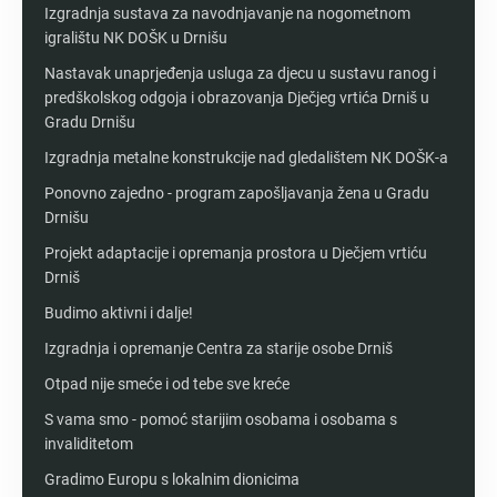
Izgradnja sustava za navodnjavanje na nogometnom
igralištu NK DOŠK u Drnišu
Nastavak unaprjeđenja usluga za djecu u sustavu ranog i
predškolskog odgoja i obrazovanja Dječjeg vrtića Drniš u
Gradu Drnišu
Izgradnja metalne konstrukcije nad gledalištem NK DOŠK-a
Ponovno zajedno - program zapošljavanja žena u Gradu
Drnišu
Projekt adaptacije i opremanja prostora u Dječjem vrtiću
Drniš
Budimo aktivni i dalje!
Izgradnja i opremanje Centra za starije osobe Drniš
Otpad nije smeće i od tebe sve kreće
S vama smo - pomoć starijim osobama i osobama s
invaliditetom
Gradimo Europu s lokalnim dionicima