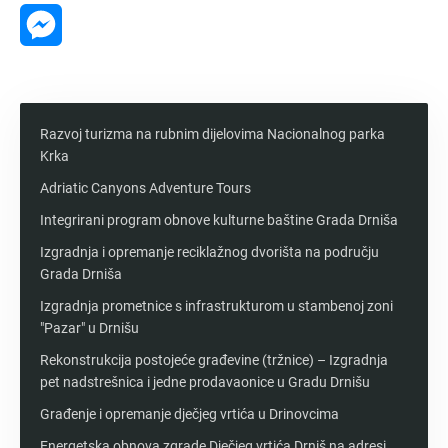
Messenger
Razvoj turizma na rubnim dijelovima Nacionalnog parka
Krka
Adriatic Canyons Adventure Tours
Integrirani program obnove kulturne baštine Grada Drniša
Izgradnja i opremanje reciklažnog dvorišta na području
Grada Drniša
Izgradnja prometnice s infrastrukturom u stambenoj zoni
"Pazar" u Drnišu
Rekonstrukcija postojeće građevine (tržnice) – Izgradnja
pet nadstrešnica i jedne prodavaonice u Gradu Drnišu
Građenje i opremanje dječjeg vrtića u Drinovcima
Energetska obnova zgrade Dječjeg vrtića Drniš na adresi