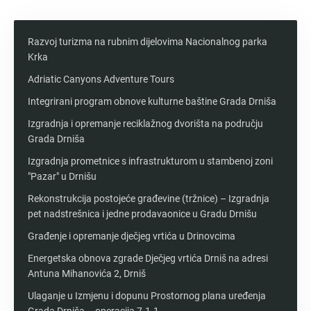
Razvoj turizma na rubnim dijelovima Nacionalnog parka
Krka
Adriatic Canyons Adventure Tours
Integrirani program obnove kulturne baštine Grada Drniša
Izgradnja i opremanje reciklažnog dvorišta na području
Grada Drniša
Izgradnja prometnice s infrastrukturom u stambenoj zoni
"Pazar" u Drnišu
Rekonstrukcija postojeće građevine (tržnice) – Izgradnja
pet nadstrešnica i jedne prodavaonice u Gradu Drnišu
Građenje i opremanje dječjeg vrtića u Drinovcima
Energetska obnova zgrade Dječjeg vrtića Drniš na adresi
Antuna Mihanovića 2, Drniš
Ulaganje u Izmjenu i dopunu Prostornog plana uređenja