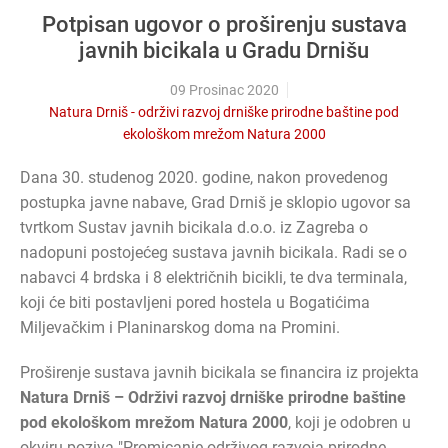
Potpisan ugovor o proširenju sustava
javnih bicikala u Gradu Drnišu
09 Prosinac 2020
Natura Drniš - održivi razvoj drniške prirodne baštine pod
ekološkom mrežom Natura 2000
Dana 30. studenog 2020. godine, nakon provedenog
postupka javne nabave, Grad Drniš je sklopio ugovor sa
tvrtkom Sustav javnih bicikala d.o.o. iz Zagreba o
nadopuni postojećeg sustava javnih bicikala. Radi se o
nabavci 4 brdska i 8 električnih bicikli, te dva terminala,
koji će biti postavljeni pored hostela u Bogatićima
Miljevačkim i Planinarskog doma na Promini.
Proširenje sustava javnih bicikala se financira iz projekta
Natura Drniš – Održivi razvoj drniške prirodne baštine
pod ekološkom mrežom Natura 2000
, koji je odobren u
okviru poziva "Promicanje održivog razvoja prirodne