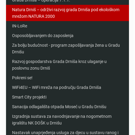
Grada Drniša – operacija 7.1.1.
Natura Drniš – održivi razvoj grada Drniša pod ekološkom
mrežom NATURA 2000
IN-LoRe
Osposobljavanjem do zaposlenja
Za bolju budućnost - program zapošljavanja žena u Gradu
Drnišu
Razvoj gospodarstva Grada Drniša kroz ulaganje u
poslovnu zonu Drniš
Pokreni se!
WiFi4EU – WiFi mreža na području Grada Drniša
Smart City projekti
Sanacija odlagališta otpada Moseć u Gradu Drnišu
Izgradnja sustava za navodnjavanje na nogometnom
igralištu NK DOŠK u Drnišu
Nastavak unaprjeđenja usluga za djecu u sustavu ranog i