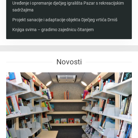
Uređenje i opremanje dječjeg igrališta Pazar s rekreacijskim
sadržajima
Projekt sanacije i adaptacije objekta Dječjeg vrtića Drniš
Knjiga svima – gradimo zajednicu čitanjem
Novosti