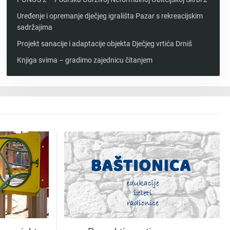
Uređenje i opremanje dječjeg igrališta Pazar s rekreacijskim
sadržajima
Projekt sanacije i adaptacije objekta Dječjeg vrtića Drniš
Knjiga svima – gradimo zajednicu čitanjem