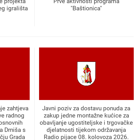
e projekta
Prve aktivnosti programa
g igrališta
"Baštionica"
je zahtjeva
Javni poziv za dostavu ponuda za
ve radnog
zakup jedne montažne kućice za
 osnovnih
obavljanje ugostiteljske i trgovačke
a Drniša s
djelatnosti tijekom održavanja
učju Grada
Radio pijace 08. kolovoza 2026.