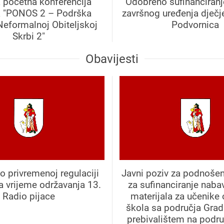
 početna konferencija
Odobreno sufinanciranj
a "PONOS 2 – Podrška
završnog uređenja dječje
Neformalnoj Obiteljskoj
Podvornica
Skrbi 2"
Obavijesti
o privremenoj regulaciji
Javni poziv za podnošen
a vrijeme održavanja 13.
za sufinanciranje naba
Radio pijace
materijala za učenike
škola sa područja Grad
prebivalištem na podr