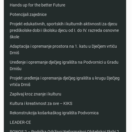
Hands up for the better Future
Potencijali zajednice
Projekt edukativnih, sportskih i kulturnih aktivnosti za djecu
predškolske dobi i školsku djecu od I. do IV. razreda osnovne
škole
Adaptacija i opremanje prostora na 1. katu u Dječjem vrtiću
Drniš
Uređenje i opremanje dječjeg igrališta na Podvornici u Gradu
Drnišu
Projekt uređenja i opremanja dječjeg igrališta u krugu Dječjeg
vrtića Drniš
Zaplivaj kroz znanje i kulturu
Kultura i kreativnost za sve – KIKS
Rekonstrukcija košarkaškog igrališta Podvornica
LEADER-CE
PONOS 2 – Podrška Održivoj Neformalnoj Obiteljskoj Skrbi 2