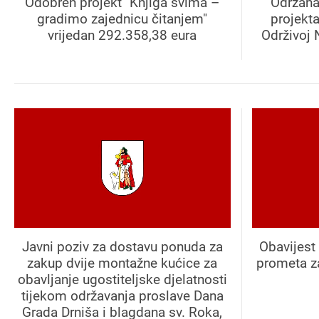
Odobren projekt "Knjiga svima –
Održana
gradimo zajednicu čitanjem"
projekt
vrijedan 292.358,38 eura
Održivoj 
Javni poziv za dostavu ponuda za
Obavijest 
zakup dvije montažne kućice za
prometa z
obavljanje ugostiteljske djelatnosti
tijekom održavanja proslave Dana
Grada Drniša i blagdana sv. Roka,