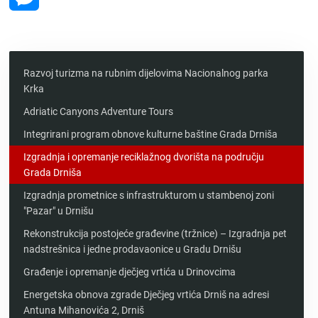
Messenger
Razvoj turizma na rubnim dijelovima Nacionalnog parka
Krka
Adriatic Canyons Adventure Tours
Integrirani program obnove kulturne baštine Grada Drniša
Izgradnja i opremanje reciklažnog dvorišta na području
Grada Drniša
Izgradnja prometnice s infrastrukturom u stambenoj zoni
"Pazar" u Drnišu
Rekonstrukcija postojeće građevine (tržnice) – Izgradnja pet
nadstrešnica i jedne prodavaonice u Gradu Drnišu
Građenje i opremanje dječjeg vrtića u Drinovcima
Energetska obnova zgrade Dječjeg vrtića Drniš na adresi
Antuna Mihanovića 2, Drniš