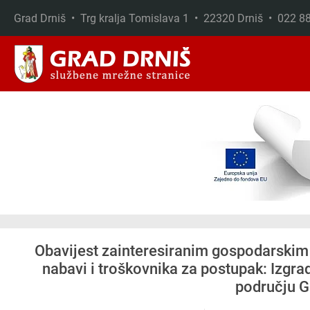
Grad Drniš • Trg kralja Tomislava 1 • 22320 Drniš • 022 
Skip to main content
Obavijest zainteresiranim gospodarskim
nabavi i troškovnika za postupak: Izgra
području G