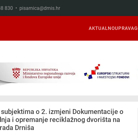
888 830 •
pisarnica@drnis.hr
AKTUALNO
UPRAVA
G
 subjektima o 2. izmjeni Dokumentacije o
dnja i opremanje reciklažnog dvorišta na
rada Drniša