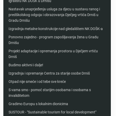
igralištu NK DOŠK u Drnišu
Nastavak unaprjeđenja usluga za djecu u sustavu ranog i
predškolskog odgoja i obrazovanja Dječjeg vrtića Drniš u
Gradu Drnišu
Izgradnja metalne konstrukcije nad gledalištem NK DOŠK-a
Ponovno zajedno - program zapošljavanja žena u Gradu
Drnišu
Projekt adaptacije i opremanja prostora u Dječjem vrtiću
Drniš
Budimo aktivni i dalje!
Izgradnja i opremanje Centra za starije osobe Drniš
Otpad nije smeće i od tebe sve kreće
S vama smo - pomoć starijim osobama i osobama s
invaliditetom
Gradimo Europu s lokalnim dionicima
SUSTOUR - "Sustainable tourism for local development"