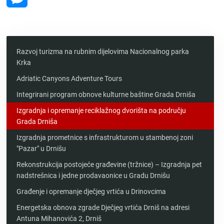
Messenger
Razvoj turizma na rubnim dijelovima Nacionalnog parka
Krka
Adriatic Canyons Adventure Tours
Integrirani program obnove kulturne baštine Grada Drniša
Izgradnja i opremanje reciklažnog dvorišta na području
Grada Drniša
Izgradnja prometnice s infrastrukturom u stambenoj zoni
"Pazar" u Drnišu
Rekonstrukcija postojeće građevine (tržnice) – Izgradnja pet
nadstrešnica i jedne prodavaonice u Gradu Drnišu
Građenje i opremanje dječjeg vrtića u Drinovcima
Energetska obnova zgrade Dječjeg vrtića Drniš na adresi
Antuna Mihanovića 2, Drniš