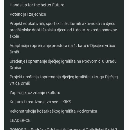
Hands up for the better Future
Potencijali zajednice
Projekt edukativnih, sportskih i kulturnih aktivnosti za djecu
predškolske dobi i školsku djecu od I. do IV. razreda osnovne
škole
Adaptacija i opremanje prostora na 1. katu u Dječjem vrtiću
Drniš
Uređenje i opremanje dječjeg igrališta na Podvornici u Gradu
Drnišu
Projekt uređenja i opremanja dječjeg igrališta u krugu Dječjeg
vrtića Drniš
Zaplivaj kroz znanje i kulturu
Kultura i kreativnost za sve – KIKS
Rekonstrukcija košarkaškog igrališta Podvornica
LEADER-CE
PONOS 2 – Podrška Održivoj Neformalnoj Obiteljskoj Skrbi 2