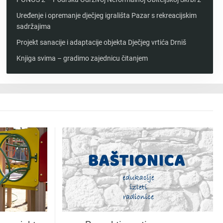
Uređenje i opremanje dječjeg igrališta Pazar s rekreacijskim
sadržajima
Projekt sanacije i adaptacije objekta Dječjeg vrtića Drniš
Knjiga svima – gradimo zajednicu čitanjem