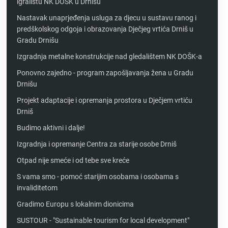
igralištu NK DOŠK u Drnišu
Nastavak unaprjeđenja usluga za djecu u sustavu ranog i
predškolskog odgoja i obrazovanja Dječjeg vrtića Drniš u
Gradu Drnišu
Izgradnja metalne konstrukcije nad gledalištem NK DOŠK-a
Ponovno zajedno - program zapošljavanja žena u Gradu
Drnišu
Projekt adaptacije i opremanja prostora u Dječjem vrtiću
Drniš
Budimo aktivni i dalje!
Izgradnja i opremanje Centra za starije osobe Drniš
Otpad nije smeće i od tebe sve kreće
S vama smo - pomoć starijim osobama i osobama s
invaliditetom
Gradimo Europu s lokalnim dionicima
SUSTOUR - "Sustainable tourism for local development"