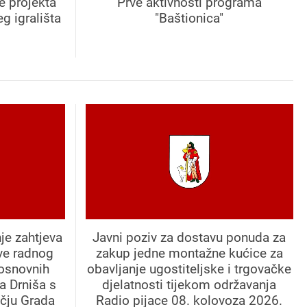
e projekta
Prve aktivnosti programa
g igrališta
"Baštionica"
je zahtjeva
Javni poziv za dostavu ponuda za
ve radnog
zakup jedne montažne kućice za
 osnovnih
obavljanje ugostiteljske i trgovačke
a Drniša s
djelatnosti tijekom održavanja
učju Grada
Radio pijace 08. kolovoza 2026.