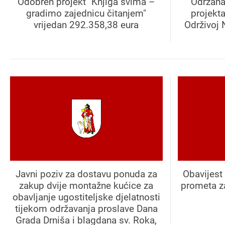
Odobren projekt "Knjiga svima –
Održana
gradimo zajednicu čitanjem"
projekt
vrijedan 292.358,38 eura
Održivoj 
Javni poziv za dostavu ponuda za
Obavijest 
zakup dvije montažne kućice za
prometa z
obavljanje ugostiteljske djelatnosti
tijekom održavanja proslave Dana
Grada Drniša i blagdana sv. Roka,