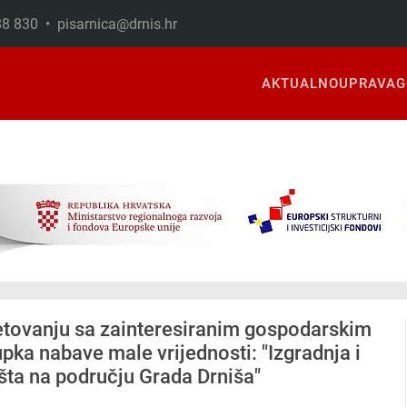
888 830 •
pisarnica@drnis.hr
AKTUALNO
UPRAVA
G
tovanju sa zainteresiranim gospodarskim
ka nabave male vrijednosti: "Izgradnja i
šta na području Grada Drniša"