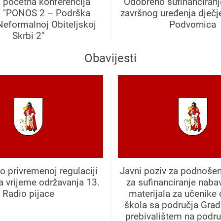
 početna konferencija
Odobreno sufinanciranj
a "PONOS 2 – Podrška
završnog uređenja dječje
Neformalnoj Obiteljskoj
Podvornica
Skrbi 2"
Obavijesti
o privremenoj regulaciji
Javni poziv za podnošen
a vrijeme održavanja 13.
za sufinanciranje naba
Radio pijace
materijala za učenike
škola sa područja Grad
prebivalištem na podr