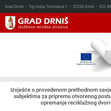
Grad Drniš • Trg kralja Tomislava 1 • 22320 Drniš • 022 
Skip to main content
Izvješće o provedenom prethodnom savje
subjektima za pripremu otvorenog postup
opremanje reciklažnog dvori