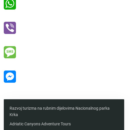
WhatsApp
Viber
Message
Messenger
Razvoj turizma na rubnim dijelovima Nacionalnog parka
Krka
Adriatic Canyons Adventure Tours