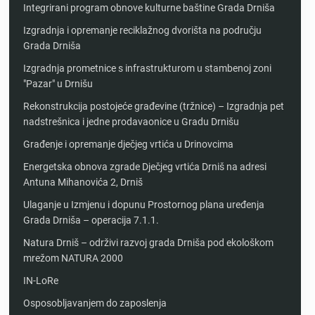
Integrirani program obnove kulturne baštine Grada Drniša
Izgradnja i opremanje reciklažnog dvorišta na području
Grada Drniša
Izgradnja prometnice s infrastrukturom u stambenoj zoni
"Pazar" u Drnišu
Rekonstrukcija postojeće građevine (tržnice) – Izgradnja pet
nadstrešnica i jedne prodavaonice u Gradu Drnišu
Građenje i opremanje dječjeg vrtića u Drinovcima
Energetska obnova zgrade Dječjeg vrtića Drniš na adresi
Antuna Mihanovića 2, Drniš
Ulaganje u Izmjenu i dopunu Prostornog plana uređenja
Grada Drniša – operacija 7.1.1.
Natura Drniš – održivi razvoj grada Drniša pod ekološkom
mrežom NATURA 2000
IN-LoRe
Osposobljavanjem do zaposlenja