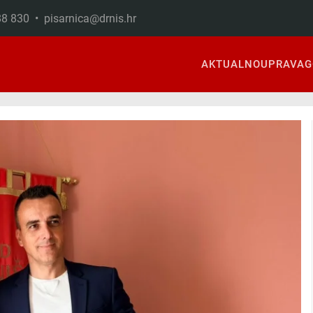
888 830 •
pisarnica@drnis.hr
AKTUALNO
UPRAVA
G