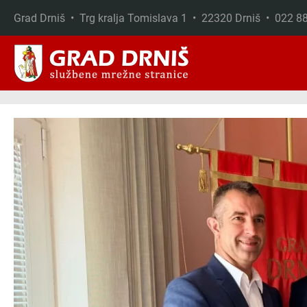
Grad Drniš • Trg kralja Tomislava 1 • 22320 Drniš • 022 
Skip to main content