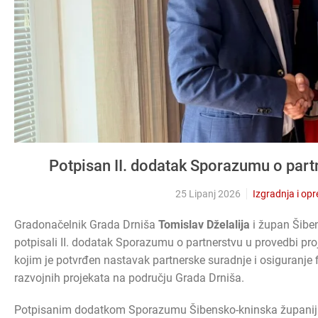
Potpisan II. dodatak Sporazumu o partn
25 Lipanj 2026
Izgradnja i op
Gradonačelnik Grada Drniša
Tomislav Dželalija
i župan Šibe
potpisali II. dodatak Sporazumu o partnerstvu u provedbi pro
kojim je potvrđen nastavak partnerske suradnje i osiguranje 
razvojnih projekata na području Grada Drniša.
Potpisanim dodatkom Sporazumu Šibensko-kninska županija, k