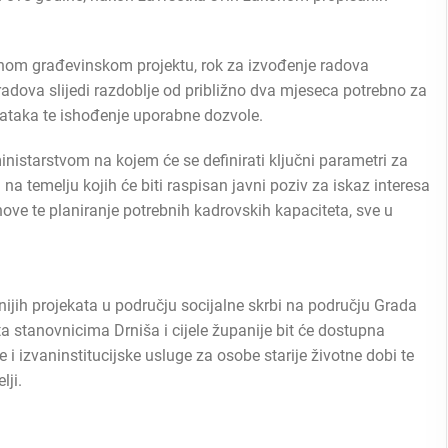
snom građevinskom projektu, rok za izvođenje radova
adova slijedi razdoblje od približno dva mjeseca potrebno za
tataka te ishođenje uporabne dozvole.
nistarstvom na kojem će se definirati ključni parametri za
a na temelju kojih će biti raspisan javni poziv za iskaz interesa
nove te planiranje potrebnih kadrovskih kapaciteta, sve u
nijih projekata u području socijalne skrbi na području Grada
a stanovnicima Drniša i cijele županije bit će dostupna
i izvaninstitucijske usluge za osobe starije životne dobi te
lji.