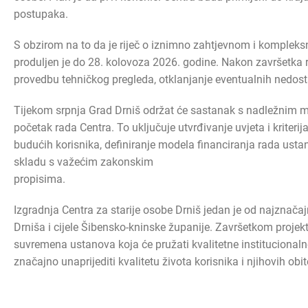
postupaka.
S obzirom na to da je riječ o iznimno zahtjevnom i komplek
produljen je do 28. kolovoza 2026. godine. Nakon završetka r
provedbu tehničkog pregleda, otklanjanje eventualnih nedos
Tijekom srpnja Grad Drniš održat će sastanak s nadležnim mi
početak rada Centra. To uključuje utvrđivanje uvjeta i kriterij
budućih korisnika, definiranje modela financiranja rada usta
skladu s važećim zakonskim
propisima.
Izgradnja Centra za starije osobe Drniš jedan je od najznačaj
Drniša i cijele Šibensko-kninske županije. Završetkom projekt
suvremena ustanova koja će pružati kvalitetne institucionalne 
značajno unaprijediti kvalitetu života korisnika i njihovih obite