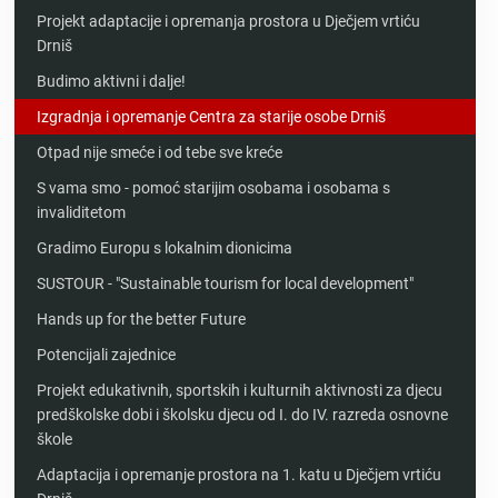
Projekt adaptacije i opremanja prostora u Dječjem vrtiću
Drniš
Budimo aktivni i dalje!
Izgradnja i opremanje Centra za starije osobe Drniš
Otpad nije smeće i od tebe sve kreće
S vama smo - pomoć starijim osobama i osobama s
invaliditetom
Gradimo Europu s lokalnim dionicima
SUSTOUR - "Sustainable tourism for local development"
Hands up for the better Future
Potencijali zajednice
Projekt edukativnih, sportskih i kulturnih aktivnosti za djecu
predškolske dobi i školsku djecu od I. do IV. razreda osnovne
škole
Adaptacija i opremanje prostora na 1. katu u Dječjem vrtiću