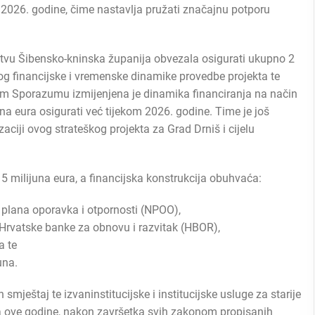
m 2026. godine, čime nastavlja pružati značajnu potporu
u Šibensko-kninska županija obvezala osigurati ukupno 2
og financijske i vremenske dinamike provedbe projekta te
kom Sporazumu izmijenjena je dinamika financiranja na način
na eura osigurati već tijekom 2026. godine. Time je još
ciji ovog strateškog projekta za Grad Drniš i cijelu
5 milijuna eura, a financijska konstrukcija obuhvaća:
 plana oporavka i otpornosti (NPOO),
 Hrvatske banke za obnovu i razvitak (HBOR),
a te
una.
 smještaj te izvaninstitucijske i institucijske usluge za starije
aja ove godine, nakon završetka svih zakonom propisanih