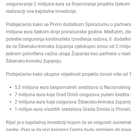
osiguravanje 2 milijuna eura za financiranje projekta tijeko
realizaciji ove kapitalne investicije.
Podsjećamo kako se Prvim dodatkom Sporazumu o partnerstv
milijuna eura tijekom dvije proračunske godine. Međutim, zb
potrebe osiguranja kontinuiteta izvođenja radova, II. dodat
da će Šibensko-kninska županija cjelokupni iznos od 2 miliju
jednom potvrđena važna uloga Županije kao partnera u realiza
Šibensko-kninsku županiju.
Podsjećamo kako ukupna vrijednost projekta iznosi više od 1
5,5 milijuna eura bespovratnih sredstava iz Nacionalnog
7 milijuna eura koje Grad Drniš osigurava putem kredita
2 milijuna eura koje osigurava Šibensko-kninska županij
1 milijun eura vlastitih sredstava Grada Drniša iz Prorač
Riječ je o kapitalnoj investiciji kojom će se osigurati suvremen
osobe. Plan je da prvi korisnici Centra budu primljeni do kr