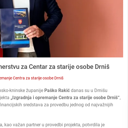
erstvu za Centar za starije osobe Drniš
remanje Centra za starije osobe Drniš
nsko-kninske županije
Paško Rakić
danas su u Drnišu
jekta
„Izgradnja i opremanje Centra za starije osobe Drniš“
,
financijskih sredstava za provedbu jednog od najvažnijih
ao važan partner u provedbi projekta, potvrdila je