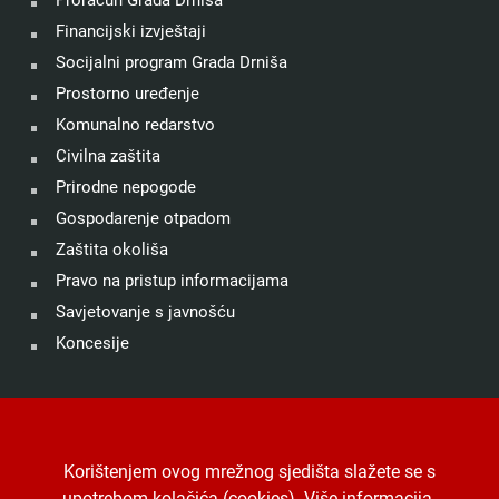
Financijski izvještaji
Socijalni program Grada Drniša
Prostorno uređenje
Komunalno redarstvo
Civilna zaštita
Prirodne nepogode
Gospodarenje otpadom
Zaštita okoliša
Pravo na pristup informacijama
Savjetovanje s javnošću
Koncesije
©
Grad Drniš
. Sva prava zadržana.
Izjava o kolačićima
.
Korištenjem ovog mrežnog sjedišta slažete se s
Digitalna pristupačnost
.
Jedinstveni digitalni pristupnik
.
upotrebom kolačića (cookies).
Više informacija
.