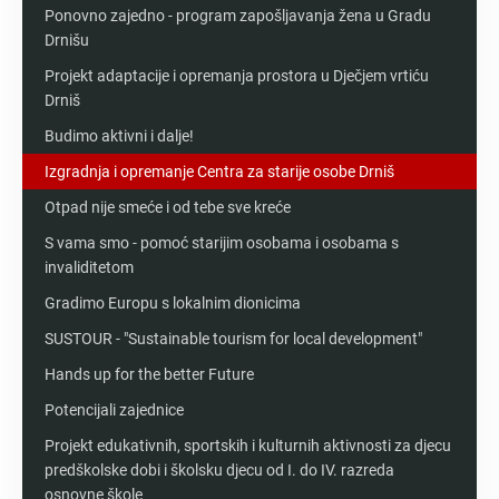
Ponovno zajedno - program zapošljavanja žena u Gradu
Drnišu
Projekt adaptacije i opremanja prostora u Dječjem vrtiću
Drniš
Budimo aktivni i dalje!
Izgradnja i opremanje Centra za starije osobe Drniš
Otpad nije smeće i od tebe sve kreće
S vama smo - pomoć starijim osobama i osobama s
invaliditetom
Gradimo Europu s lokalnim dionicima
SUSTOUR - "Sustainable tourism for local development"
Hands up for the better Future
Potencijali zajednice
Projekt edukativnih, sportskih i kulturnih aktivnosti za djecu
predškolske dobi i školsku djecu od I. do IV. razreda
osnovne škole