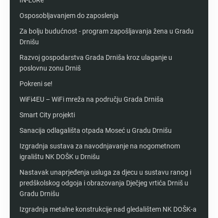
IN-LoRe
Osposobljavanjem do zaposlenja
Za bolju budućnost - program zapošljavanja žena u Gradu
Drnišu
Razvoj gospodarstva Grada Drniša kroz ulaganje u
poslovnu zonu Drniš
Pokreni se!
WiFi4EU – WiFi mreža na području Grada Drniša
Smart City projekti
Sanacija odlagališta otpada Moseć u Gradu Drnišu
Izgradnja sustava za navodnjavanje na nogometnom
igralištu NK DOŠK u Drnišu
Nastavak unaprjeđenja usluga za djecu u sustavu ranog i
predškolskog odgoja i obrazovanja Dječjeg vrtića Drniš u
Gradu Drnišu
Izgradnja metalne konstrukcije nad gledalištem NK DOŠK-a