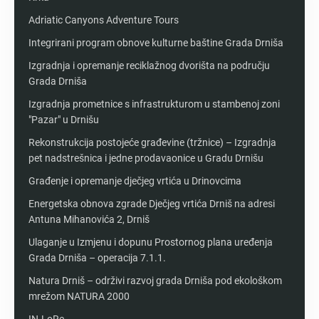
Adriatic Canyons Adventure Tours
Integrirani program obnove kulturne baštine Grada Drniša
Izgradnja i opremanje reciklažnog dvorišta na području
Grada Drniša
Izgradnja prometnice s infrastrukturom u stambenoj zoni
"Pazar" u Drnišu
Rekonstrukcija postojeće građevine (tržnice) – Izgradnja
pet nadstrešnica i jedne prodavaonice u Gradu Drnišu
Građenje i opremanje dječjeg vrtića u Drinovcima
Energetska obnova zgrade Dječjeg vrtića Drniš na adresi
Antuna Mihanovića 2, Drniš
Ulaganje u Izmjenu i dopunu Prostornog plana uređenja
Grada Drniša – operacija 7.1.1.
Natura Drniš – održivi razvoj grada Drniša pod ekološkom
mrežom NATURA 2000