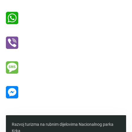
Twitter
WhatsApp
Viber
Message
Messenger
Razvoj turizma na rubnim dijelovima Nacionalnog parka
Krka