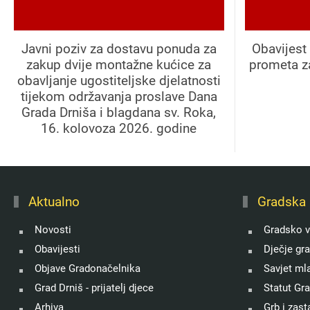
Javni poziv za dostavu ponuda za
Obavijest 
zakup dvije montažne kućice za
prometa z
obavljanje ugostiteljske djelatnosti
tijekom održavanja proslave Dana
Grada Drniša i blagdana sv. Roka,
16. kolovoza 2026. godine
Aktualno
Gradska 
Novosti
Gradsko v
Obavijesti
Dječje gr
Objave Gradonačelnika
Savjet ml
Grad Drniš - prijatelj djece
Statut Gr
Arhiva
Grb i zast