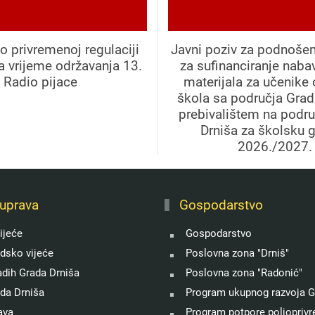
o privremenoj regulaciji
Javni poziv za podnošen
a vrijeme održavanja 13.
za sufinanciranje naba
Radio pijace
materijala za učenike
škola sa područja Grad
prebivalištem na podr
Drniša za školsku 
2026./2027.
uprava
Gospodarstvo
ijeće
Gospodarstvo
adsko vijeće
Poslovna zona "Drniš"
adih Grada Drniša
Poslovna zona "Radonić"
ada Drniša
Program ukupnog razvoja G
ava
Program potpore poljoprivre