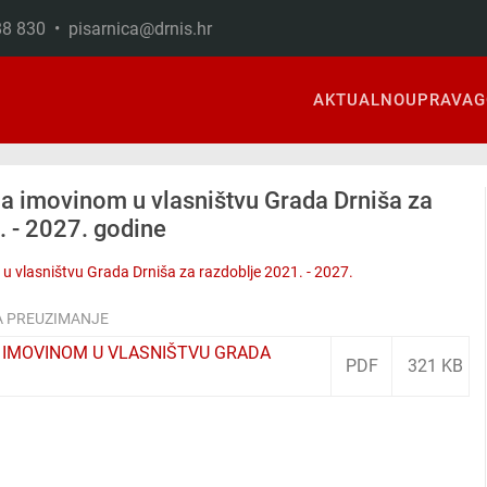
888 830 •
pisarnica@drnis.hr
AKTUALNO
UPRAVA
G
ja imovinom u vlasništvu Grada Drniša za
. - 2027. godine
 u vlasništvu Grada Drniša za razdoblje 2021. - 2027.
A PREUZIMANJE
 IMOVINOM U VLASNIŠTVU GRADA
PDF
321 KB