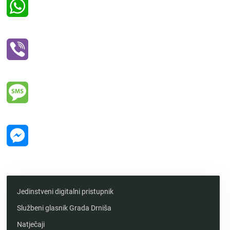
WhatsApp
Viber
Message
Messenger
Jedinstveni digitalni pristupnik
Službeni glasnik Grada Drniša
Natječaji