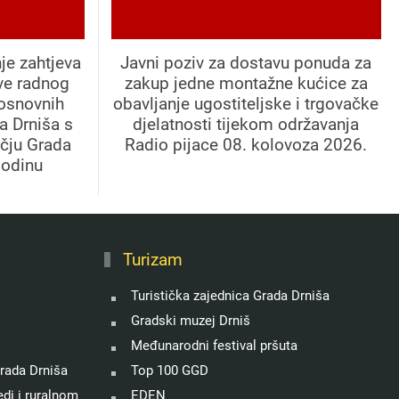
je zahtjeva
Javni poziv za dostavu ponuda za
ve radnog
zakup jedne montažne kućice za
 osnovnih
obavljanje ugostiteljske i trgovačke
a Drniša s
djelatnosti tijekom održavanja
učju Grada
Radio pijace 08. kolovoza 2026.
godinu
Turizam
Turistička zajednica Grada Drniša
Gradski muzej Drniš
Međunarodni festival pršuta
rada Drniša
Top 100 GGD
di i ruralnom
EDEN