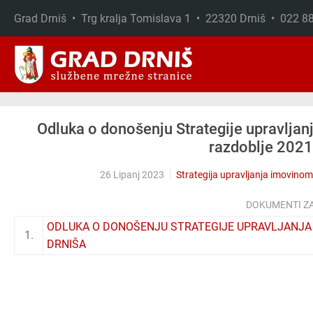
Grad Drniš • Trg kralja Tomislava 1 • 22320 Drniš • 022 
Skip to main content
Odluka o donošenju Strategije upravljan
razdoblje 2021
26 Lipanj 2023
Strategija upravljanja imovinom
DOKUMENTI Z
ODLUKA O DONOŠENJU STRATEGIJE UPRAVLJANJA
1.
DRNIŠA