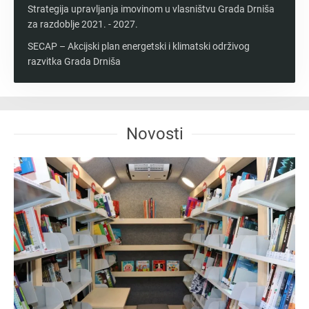
Strategija upravljanja imovinom u vlasništvu Grada Drniša
za razdoblje 2021. - 2027.
SECAP – Akcijski plan energetski i klimatski održivog
razvitka Grada Drniša
Novosti