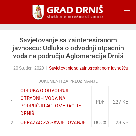
Skip to main content
Savjetovanje sa zainteresiranom
javnošću: Odluka o odvodnji otpadnih
voda na području Aglomeracije Drniš
20 Studeni 2020
Savjetovanje sa zainteresiranom javnošću
DOKUMENTI ZA PREUZIMANJE
ODLUKA O ODVODNJI
OTPADNIH VODA NA
1.
PDF
227 KB
PODRUČJU AGLOMERACIJE
DRNIŠ
2.
OBRAZAC ZA SAVJETOVANJE
DOCX
23 KB