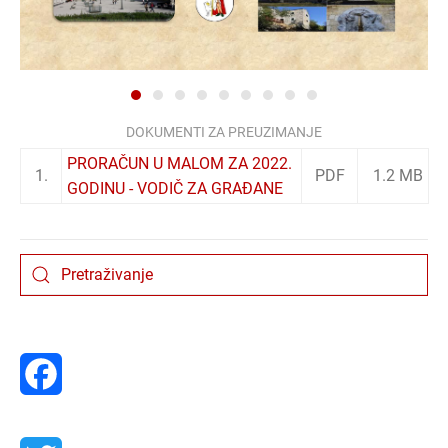
01
02
03
04
05
06
07
08
09
DOKUMENTI ZA PREUZIMANJE
PRORAČUN U MALOM ZA 2022.
1.
PDF
1.2 MB
GODINU - VODIČ ZA GRAĐANE
Facebook