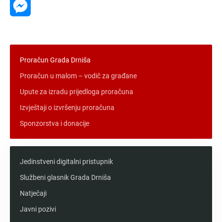
Messenger
Proračun Grada Drniša
Proračun u malom – vodič za građane
Upute za izradu prijedloga proračuna
Izvještaji o izvršenju proračuna
Sponzorstva i donacije
Jedinstveni digitalni pristupnik
Službeni glasnik Grada Drniša
Natječaji
Javni pozivi