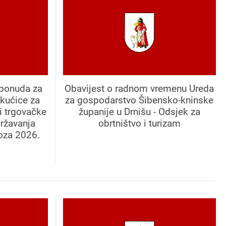
 ponuda za
Obavijest o radnom vremenu Ureda
kućice za
za gospodarstvo Šibensko-kninske
 i trgovačke
županije u Drnišu - Odsjek za
državanja
obrtništvo i turizam
oza 2026.