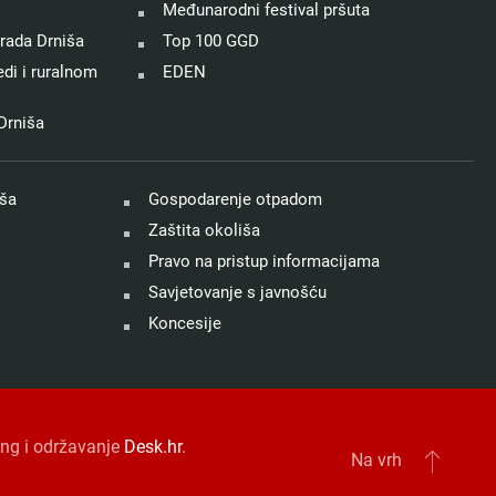
Međunarodni festival pršuta
rada Drniša
Top 100 GGD
di i ruralnom
EDEN
Drniša
iša
Gospodarenje otpadom
Zaštita okoliša
Pravo na pristup informacijama
Savjetovanje s javnošću
Koncesije
ting i održavanje
Desk.hr
.
Na vrh