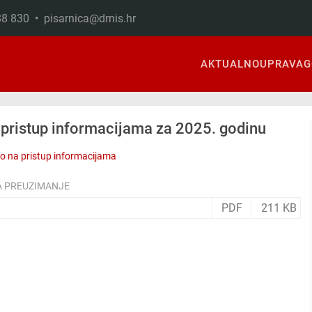
888 830 •
pisarnica@drnis.hr
AKTUALNO
UPRAVA
G
 pristup informacijama za 2025. godinu
o na pristup informacijama
A PREUZIMANJE
PDF
211 KB