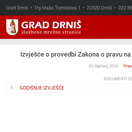
Grad Drniš • Trg kralja Tomislava 1 • 22320 Drniš • 022 
Skip to main content
Izvješće o provedbi Zakona o pravu na
02 Siječanj 2026
Prav
DOKUMENTI Z
1.
GODIŠNJE IZVJEŠĆE