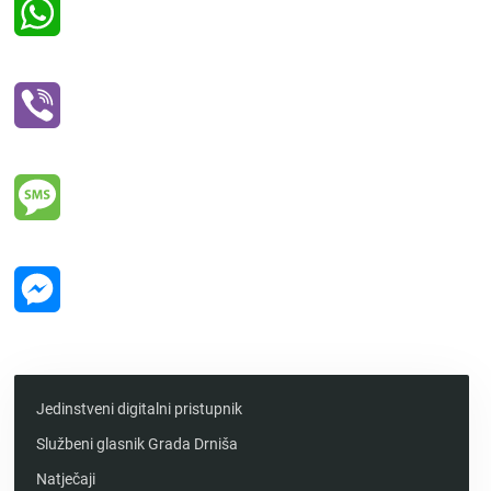
WhatsApp
Viber
Message
Messenger
Jedinstveni digitalni pristupnik
Službeni glasnik Grada Drniša
Natječaji