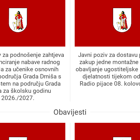
v za podnošenje zahtjeva
Javni poziv za dostavu
anciranje nabave radnog
zakup jedne montažne 
la za učenike osnovnih
obavljanje ugostiteljske
područja Grada Drniša s
djelatnosti tijekom o
štem na području Grada
Radio pijace 08. kolov
a za školsku godinu
2026./2027.
Obavijesti