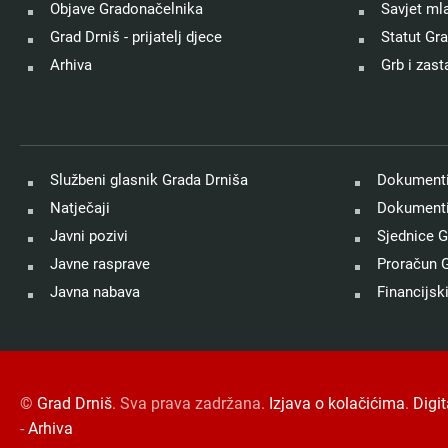
Objave Gradonačelnika
Savjet ml
Grad Drniš - prijatelj djece
Statut Gr
Arhiva
Grb i zast
Službeni glasnik Grada Drniša
Dokumenti
Natječaji
Dokumenti
Javni pozivi
Sjednice G
Javne rasprave
Proračun G
Javna nabava
Financijski
©
Grad Drniš
. Sva prava zadržana.
Izjava o kolačićima
.
Digi
-
Arhiva