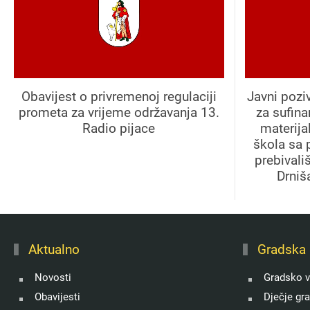
Obavijest o privremenoj regulaciji
Javni pozi
prometa za vrijeme održavanja 13.
za sufin
Radio pijace
materija
škola sa 
prebivali
Drniš
Aktualno
Gradska 
Novosti
Gradsko v
Obavijesti
Dječje gr