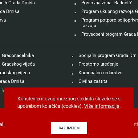
adih Grada Drniša
Poslovna zona "Radonić"
ada Drniša
Program ukupnog razvoja G
ava
Program potpore poljoprivre
razvoju
Provedbeni program Grada 
 Gradonačelnika
Socijalni program Grada Drn
 Gradskog vijeća
Prostorno uređenje
radskog vijeća
Komunalno redarstvo
rada Drniša
Civilna zaštita
 izvještaji
Prirodne nepogode
Korištenjem ovog mrežnog sjedišta slažete se s
upotrebom kolačića (cookies).
Više informacija
.
talna pristupačnost
.
Jedinstveni digitalni pristupnik
. Izrada, hos
RAZUMIJEM