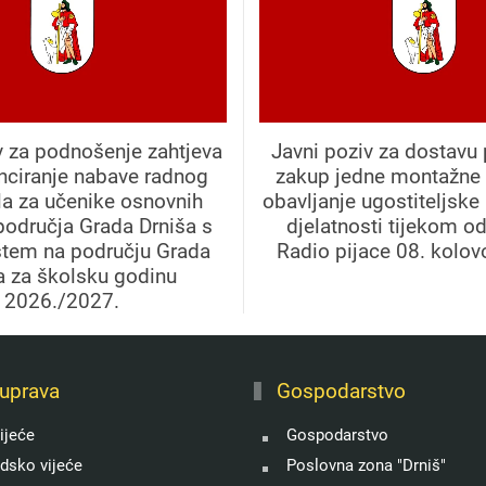
v za podnošenje zahtjeva
Javni poziv za dostavu
anciranje nabave radnog
zakup jedne montažne 
la za učenike osnovnih
obavljanje ugostiteljske
područja Grada Drniša s
djelatnosti tijekom o
štem na području Grada
Radio pijace 08. kolov
a za školsku godinu
2026./2027.
uprava
Gospodarstvo
ijeće
Gospodarstvo
adsko vijeće
Poslovna zona "Drniš"