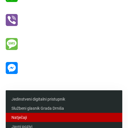
WhatsApp
Viber
Message
Messenger
Jedinstveni digitalni pristupnik
Službeni glasnik Grada Drniša
Natječaji
Javni pozivi