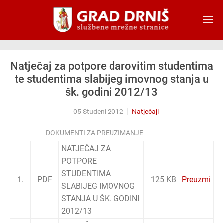
Skip to main content
Natječaj za potpore darovitim studentima
te studentima slabijeg imovnog stanja u
šk. godini 2012/13
05 Studeni 2012
Natječaji
DOKUMENTI ZA PREUZIMANJE
NATJEČAJ ZA
POTPORE
STUDENTIMA
1.
PDF
125 KB
Preuzmi
SLABIJEG IMOVNOG
STANJA U ŠK. GODINI
2012/13