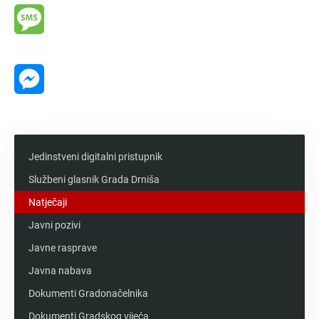
Message
Messenger
Jedinstveni digitalni pristupnik
Službeni glasnik Grada Drniša
Natječaji
Javni pozivi
Javne rasprave
Javna nabava
Dokumenti Gradonačelnika
Dokumenti Gradskog vijeća