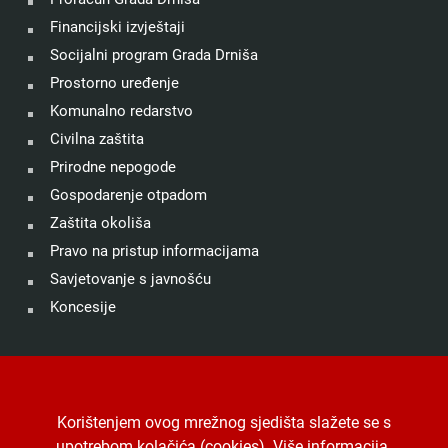
Financijski izvještaji
Socijalni program Grada Drniša
Prostorno uređenje
Komunalno redarstvo
Civilna zaštita
Prirodne nepogode
Gospodarenje otpadom
Zaštita okoliša
Pravo na pristup informacijama
Savjetovanje s javnošću
Koncesije
©
Grad Drniš
. Sva prava zadržana.
Izjava o kolačićima
.
Korištenjem ovog mrežnog sjedišta slažete se s
Digitalna pristupačnost
.
Jedinstveni digitalni pristupnik
.
upotrebom kolačića (cookies).
Više informacija
.