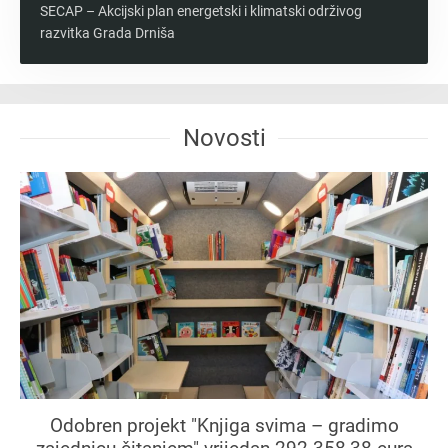
SECAP – Akcijski plan energetski i klimatski održivog
razvitka Grada Drniša
Novosti
Odobren projekt "Knjiga svima – gradimo