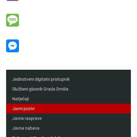
Viber
Message
Messenger
Jedinstveni digitalni pristupnik
Službeni glasnik Grada Drniša
Natječaji
Javni pozivi
Javne rasprave
Javna nabava