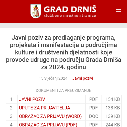
Skip to main content
Javni poziv za predlaganje programa,
projekata i manifestacija u područjima
kulture i društvenih djelatnosti koje
provode udruge na području Grada Drniša
za 2024. godinu
15 Siječanj 2024
Javni pozivi
DOKUMENTI ZA PREUZIMANJE
1.
JAVNI POZIV
PDF
154 KB
2.
UPUTE ZA PRIJAVITELJA
PDF
138 KB
3.
OBRAZAC ZA PRIJAVU (WORD)
DOC
139 KB
4.
OBRAZAC ZA PRIJAVU (PDF)
PDF
244 KB