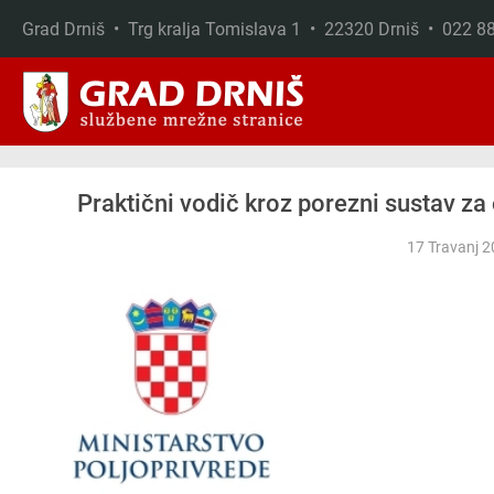
Grad Drniš • Trg kralja Tomislava 1 • 22320 Drniš • 022 
Skip to main content
Praktični vodič kroz porezni sustav za
17 Travanj 