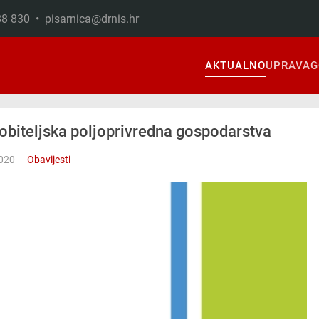
888 830 •
pisarnica@drnis.hr
AKTUALNO
UPRAVA
G
 obiteljska poljoprivredna gospodarstva
2020
Obavijesti