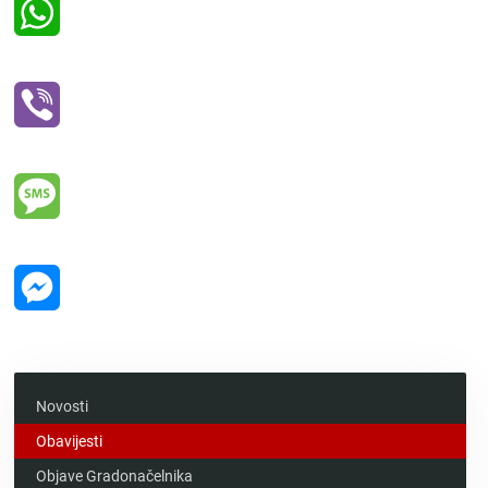
WhatsApp
Viber
Message
Messenger
Novosti
Obavijesti
Objave Gradonačelnika