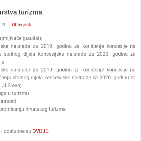
arstva turizma
2020
Obavijesti
ajmljivače (paušal);
ijske naknade za 2019. godinu za korištenje koncesije na
a stalnog dijela koncesijske naknade za 2020. godinu za
ma;
ijske naknade za 2019. godinu za korištenje koncesije na
ćanja stalnog dijela koncesijske naknade za 2020. godinu za
u JLS-ova;
ga u turizmu
latnosti
promicanju hrvatskog turizma
RH dostupne su
OVDJE
.