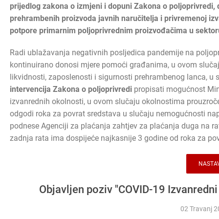
prijedlog zakona o izmjeni i dopuni Zakona o poljoprivredi,
prehrambenih proizvoda javnih naručitelja i privremenoj 
potpore primarnim poljoprivrednim proizvođačima u sektoru 
Radi ublažavanja negativnih posljedica pandemije na poljopri
kontinuirano donosi mjere pomoći građanima, u ovom slučaj
likvidnosti, zaposlenosti i sigurnosti prehrambenog lanca, u 
intervencija Zakona o poljoprivredi
propisati mogućnost Minis
izvanrednih okolnosti, u ovom slučaju okolnostima prouzro
odgodi roka za povrat sredstava u slučaju nemogućnosti nap
podnese Agenciji za plaćanja zahtjev za plaćanja duga na ra
zadnja rata ima dospijeće najkasnije 3 godine od roka za p
NASTAV
Objavljen poziv "COVID-19 Izvanredni
02 Travanj 