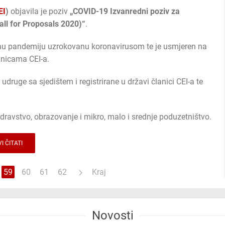
EI
)
objavila je poziv
„COVID-19 Izvanredni poziv za
ll for Proposals 2020)“
.
lnu pandemiju uzrokovanu koronavirusom te je usmjeren na
anicama CEI-a.
ine udruge sa sjedištem i registrirane u državi članici CEI-a te
 zdravstvo, obrazovanje i mikro, malo i srednje poduzetništvo.
I ČITATI
59
60
61
62
Kraj
Novosti