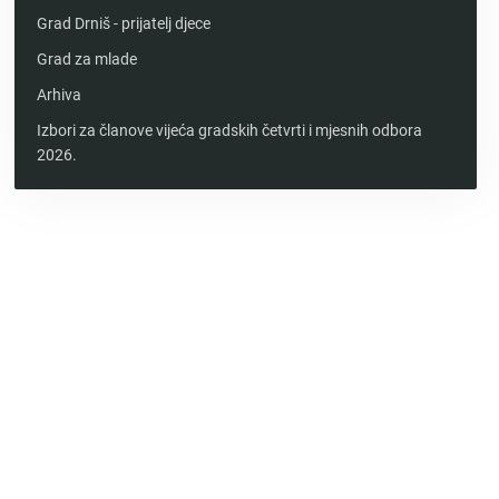
Grad Drniš - prijatelj djece
Grad za mlade
Arhiva
Izbori za članove vijeća gradskih četvrti i mjesnih odbora
2026.