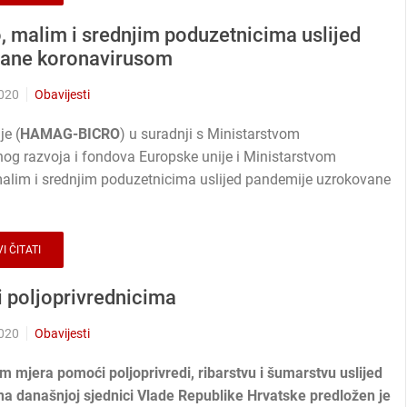
malim i srednjim poduzetnicima uslijed
vane koronavirusom
2020
Obavijesti
je (
HAMAG-BICRO
) u suradnji s Ministarstvom
nog razvoja i fondova Europske unije i Ministarstvom
 malim i srednjim poduzetnicima uslijed pandemije uzrokovane
I ČITATI
 poljoprivrednicima
2020
Obavijesti
om mjera pomoći poljoprivredi, ribarstvu i šumarstvu uslijed
a današnjoj sjednici Vlade Republike Hrvatske predložen je