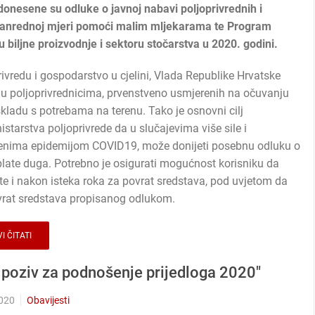
 donesene su odluke o javnoj nabavi poljoprivrednih i
izvanrednoj mjeri pomoći malim mljekarama te Program
biljne proizvodnje i sektoru stočarstva u 2020. godini.
vredu i gospodarstvo u cjelini, Vlada Republike Hrvatske
u poljoprivrednicima, prvenstveno usmjerenih na očuvanju
skladu s potrebama na terenu. Tako je osnovni cilj
tarstva poljoprivrede da u slučajevima više sile i
čenima epidemijom COVID19, može donijeti posebnu odluku o
late duga. Potrebno je osigurati mogućnost korisniku da
te i nakon isteka roka za povrat sredstava, pod uvjetom da
ovrat sredstava propisanog odlukom.
I ČITATI
 poziv za podnošenje prijedloga 2020"
2020
Obavijesti