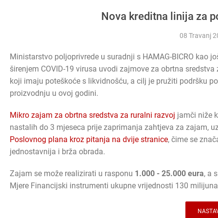
Nova kreditna linija za
08 Travanj 
Ministarstvo poljoprivrede u suradnji s HAMAG-BICRO kao j
širenjem COVID-19 virusa uvodi zajmove za obrtna sredstva z
koji imaju poteškoće s likvidnošću, a cilj je pružiti podršku p
proizvodnju u ovoj godini.
Mikro zajam za obrtna sredstva za ruralni razvoj
jamči niže 
nastalih do 3 mjeseca prije zaprimanja zahtjeva za zajam, 
Poslovnog plana kroz pitanja na dvije stranice
, čime se znač
jednostavnija i brža obrada.
Zajam se može realizirati u rasponu
1.000 - 25.000 eura
, a 
Mjere Financijski instrumenti ukupne vrijednosti 130 milijun
NASTAV