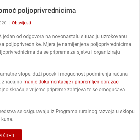
 pomoć poljoprivrednicima
2020
Obavijesti
oš jedan od odgovora na novonastalu situaciju uzrokovanu
a poljoprivrednike. Mjera je namijenjena poljoprivrednicima
oljoprivrednicima da se pripreme za sjetvu i organiziraju
kamatne stope, duži poček i mogućnost podmirenja računa
uz značajno
manje dokumentacije i pripremljen obrazac
ajno skraćuje vrijeme pripreme zahtjeva te se omogućava
sredstva se osiguravaju iz Programa ruralnog razvoja u sklopu
a kuna.
I ČITATI