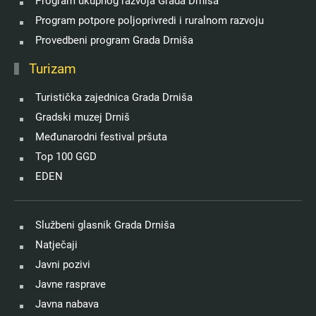
Program ukupnog razvoja Grada Drniša
Program potpore poljoprivredi i ruralnom razvoju
Provedbeni program Grada Drniša
Turizam
Turistička zajednica Grada Drniša
Gradski muzej Drniš
Međunarodni festival pršuta
Top 100 GGD
EDEN
Službeni glasnik Grada Drniša
Natječaji
Javni pozivi
Javne rasprave
Javna nabava