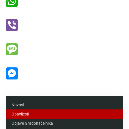
WhatsApp
Viber
Message
Messenger
Novosti
Obavijesti
Objave Gradonačelnika