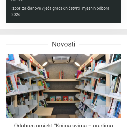
Izbori za članove vijeća gradskih četvrti i mjesnih odbora
2026.
Novosti
Odobren projekt "Knjiga svima – gradimo