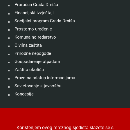
Proračun Grada Drniša
Financijski izvještaji
Socijalni program Grada Drniša
Prostorno uređenje
Komunalno redarstvo
Civilna zaštita
Prirodne nepogode
Gospodarenje otpadom
Zaštita okoliša
Pravo na pristup informacijama
Savjetovanje s javnošću
Koncesije
©
Grad Drniš
. Sva prava zadržana.
Izjava o kolačićima
.
Korištenjem ovog mrežnog sjedišta slažete se s