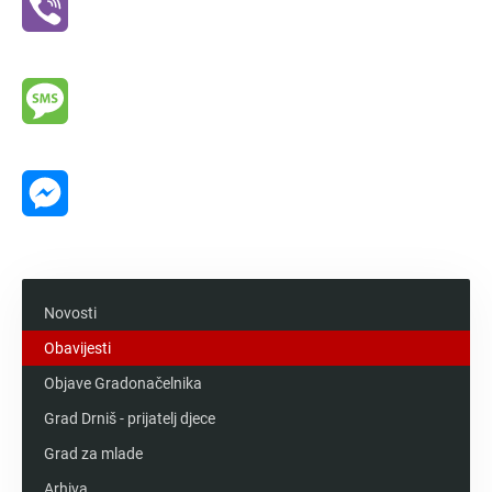
Viber
Message
Messenger
Novosti
Obavijesti
Objave Gradonačelnika
Grad Drniš - prijatelj djece
Grad za mlade
Arhiva