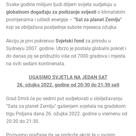
Svake godine milijuni ljudi diljem svijeta sudjeluju u
globalnom događaju za podizanje svijesti
o klimatskim
promjenama i uštedi energije –
"Sat za planet Zemlju"
koji se obilježava posljednje subote mjeseca ožujka.
Akciju je prvi pokrenuo
Svjetski fond
za prirodu u
Sydneyu 2007. godine. Ubrzo je postala globalni pokret i
do danas joj se pridružilo više od 7000 gradova i mjesta
na svih sedam kontinenata.
UGASIMO SVJETLA NA JEDAN SAT
26. ožujka 2022. godine od 20:30 do 21:30 sati
Grad Drniš će po sedmi put sudjelovati u obilježavanju
"Sata za planet Zemlju" gašenjem svjetala na gradskom
trgu Poljana dana 26. ožujka 2022. godine u vremenu od
20:30 do 21:30.
Pozivamo građane da se pridruže akciji te u svojim