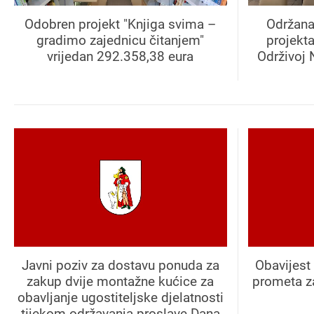
Odobren projekt "Knjiga svima –
Održana
gradimo zajednicu čitanjem"
projekt
vrijedan 292.358,38 eura
Održivoj 
Javni poziv za dostavu ponuda za
Obavijest 
zakup dvije montažne kućice za
prometa z
obavljanje ugostiteljske djelatnosti
tijekom održavanja proslave Dana