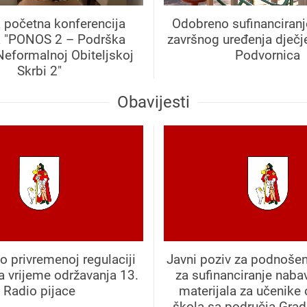
 početna konferencija
Odobreno sufinanciranj
a "PONOS 2 – Podrška
završnog uređenja dječje
Neformalnoj Obiteljskoj
Podvornica
Skrbi 2"
Obavijesti
o privremenoj regulaciji
Javni poziv za podnošen
a vrijeme održavanja 13.
za sufinanciranje naba
Radio pijace
materijala za učenike
škola sa područja Grad