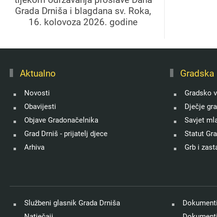
Grada Drniša i blagdana sv. Roka,
16. kolovoza 2026. godine
Aktualno
Gradska 
Novosti
Gradsko v
Obavijesti
Dječje gr
Objave Gradonačelnika
Savjet ml
Grad Drniš - prijatelj djece
Statut Gr
Arhiva
Grb i zast
Službeni glasnik Grada Drniša
Dokumenti
Natječaji
Dokumenti