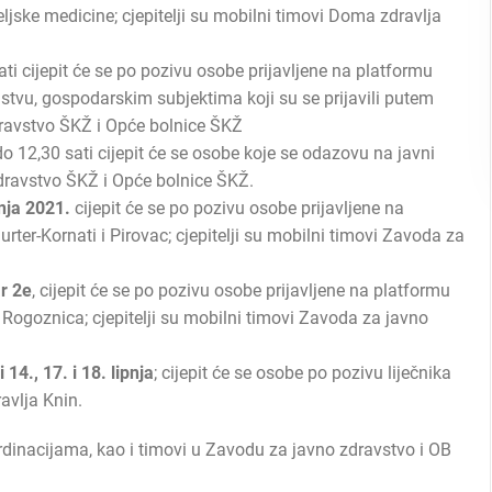
teljske medicine; cjepitelji su mobilni timovi Doma zdravlja
ati cijepit će se po pozivu osobe prijavljene na platformu
ljstvu, gospodarskim subjektima koji su se prijavili putem
dravstvo ŠKŽ i Opće bolnice ŠKŽ
 do 12,30 sati cijepit će se osobe koje se odazovu na javni
zdravstvo ŠKŽ i Opće bolnice ŠKŽ.
nja 2021.
cijepit će se po pozivu osobe prijavljene na
rter-Kornati i Pirovac; cjepitelji su mobilni timovi Zavoda za
r 2e
, cijepit će se po pozivu osobe prijavljene na platformu
 Rogoznica; cjepitelji su mobilni timovi Zavoda za javno
14., 17. i 18. lipnja
; cijepit će se osobe po pozivu liječnika
avlja Knin.
m ordinacijama, kao i timovi u Zavodu za javno zdravstvo i OB