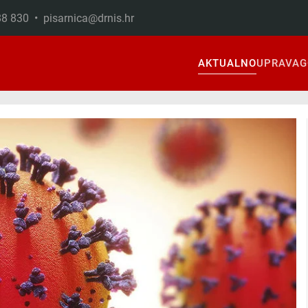
888 830 •
pisarnica@drnis.hr
AKTUALNO
UPRAVA
G