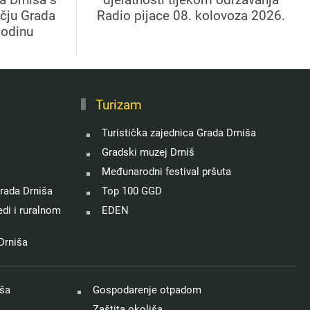
učju Grada
Radio pijace 08. kolovoza 2026.
godinu
Turizam
Turistička zajednica Grada Drniša
Gradski muzej Drniš
Međunarodni festival pršuta
rada Drniša
Top 100 GGD
di i ruralnom
EDEN
Drniša
iša
Gospodarenje otpadom
Zaštita okoliša