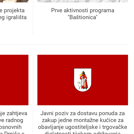
e projekta
Prve aktivnosti programa
g igrališta
"Baštionica"
je zahtjeva
Javni poziv za dostavu ponuda za
ve radnog
zakup jedne montažne kućice za
 osnovnih
obavljanje ugostiteljske i trgovačke
a Drniša s
djelatnosti tijekom održavanja