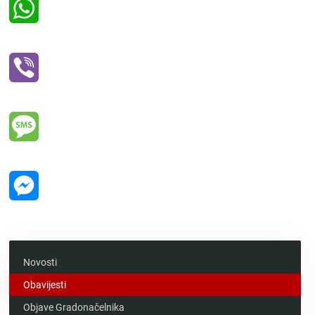
WhatsApp
Viber
Message
Messenger
Novosti
Obavijesti
Objave Gradonačelnika