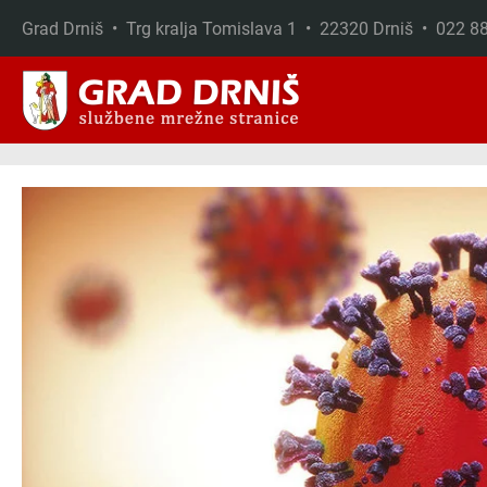
Grad Drniš • Trg kralja Tomislava 1 • 22320 Drniš • 022 
Skip to main content