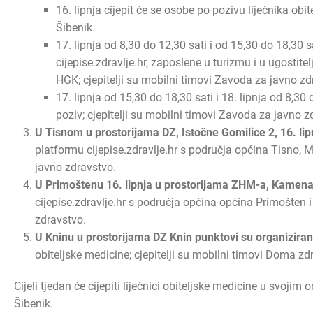
16. lipnja cijepit će se osobe po pozivu liječnika obi
Šibenik.
17. lipnja od 8,30 do 12,30 sati i od 15,30 do 18,30 s
cijepise.zdravlje.hr, zaposlene u turizmu i u ugostite
HGK; cjepitelji su mobilni timovi Zavoda za javno z
17. lipnja od 15,30 do 18,30 sati i 18. lipnja od 8,30
poziv; cjepitelji su mobilni timovi Zavoda za javno 
U Tisnom u prostorijama DZ, Istočne Gomilice 2, 16. lip
platformu cijepise.zdravlje.hr s područja općina Tisno, Mu
javno zdravstvo.
U Primoštenu 16. lipnja u prostorijama ZHM-a, Kamena
cijepise.zdravlje.hr s područja općina općina Primošten i
zdravstvo.
U Kninu u prostorijama DZ Knin punktovi su organizirani 
obiteljske medicine; cjepitelji su mobilni timovi Doma zdr
Cijeli tjedan će cijepiti liječnici obiteljske medicine u svoji
Šibenik.