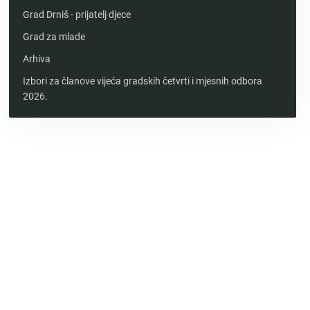
Grad Drniš - prijatelj djece
Grad za mlade
Arhiva
Izbori za članove vijeća gradskih četvrti i mjesnih odbora
2026.