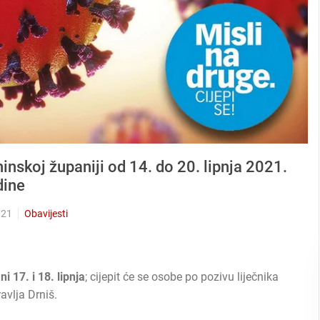
inskoj županiji od 14. do 20. lipnja 2021.
dine
021
Obavijesti
i 17. i 18. lipnja
; cijepit će se osobe po pozivu liječnika
avlja Drniš.