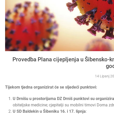
Provedba Plana cijepljenja u Šibensko-kn
go
14 Lipanj 2
Tijekom tjedna organizirat će se sljedeći punktovi:
U Drnišu u prostorijama DZ Drniš punktovi su organiziran
obiteljske medicine; cjepitelji su mobilni timovi Doma zdr
U SD Baldekin u Šibeniku 16. i 17. lipnja
: