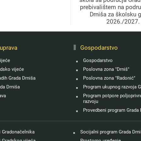
prebivalištem na podr
Drniša za školsku 
2026./2027.
uprava
Gospodarstvo
ijeće
Gospodarstvo
adsko vijeće
Poslovna zona "Drniš"
adih Grada Drniša
Poslovna zona "Radonić"
ada Drniša
Program ukupnog razvoja G
ava
Program potpore poljoprivre
razvoju
Provedbeni program Grada 
 Gradonačelnika
Socijalni program Grada Drn
 Gradskog vijeća
Prostorno uređenje