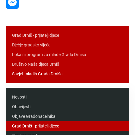
Messenger
Grad Drniš - prijatelj djece
Dječje gradsko vijeće
Lokalni program za mlade Grada Drniša
Društvo Naša djeca Drniš
Savjet mladih Grada Drniša
Novosti
Obavijesti
Objave Gradonačelnika
Grad Drniš - prijatelj djece