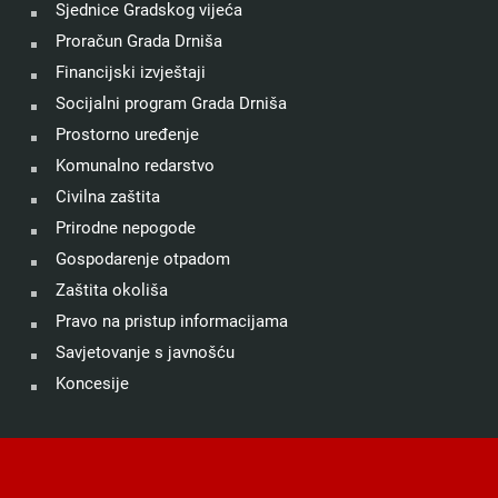
Sjednice Gradskog vijeća
Proračun Grada Drniša
Financijski izvještaji
Socijalni program Grada Drniša
Prostorno uređenje
Komunalno redarstvo
Civilna zaštita
Prirodne nepogode
Gospodarenje otpadom
Zaštita okoliša
Pravo na pristup informacijama
Savjetovanje s javnošću
Koncesije
©
Grad Drniš
. Sva prava zadržana.
Izjava o kolačićima
.