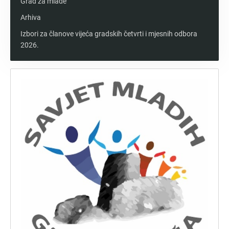
Grad za mlade
Arhiva
Izbori za članove vijeća gradskih četvrti i mjesnih odbora
2026.