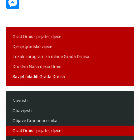
Messenger
Grad Drniš - prijatelj djece
Dječje gradsko vijeće
Lokalni program za mlade Grada Drniša
Društvo Naša djeca Drniš
Savjet mladih Grada Drniša
Novosti
Obavijesti
Objave Gradonačelnika
Grad Drniš - prijatelj djece