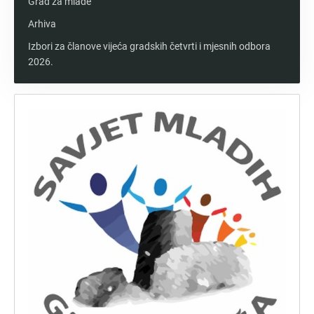
Grad za mlade
Arhiva
Izbori za članove vijeća gradskih četvrti i mjesnih odbora
2026.