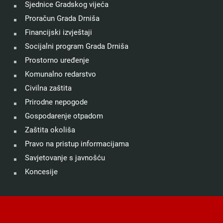
Sjednice Gradskog vijeća
Proračun Grada Drniša
Financijski izvještaji
Socijalni program Grada Drniša
Prostorno uređenje
Komunalno redarstvo
Civilna zaštita
Prirodne nepogode
Gospodarenje otpadom
Zaštita okoliša
Pravo na pristup informacijama
Savjetovanje s javnošću
Koncesije
©
Grad Drniš
. Sva prava zadržana.
Izjava o kolačićima
.