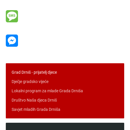
Viber
Message
Messenger
Grad Drniš - prijatelj djece
Dječje gradsko vijeće
Lokalni program za mlade Grada Drniša
Društvo Naša djeca Drniš
Savjet mladih Grada Drniša