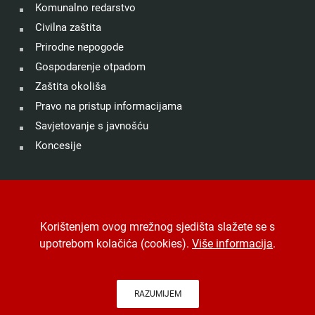
Komunalno redarstvo
Civilna zaštita
Prirodne nepogode
Gospodarenje otpadom
Zaštita okoliša
Pravo na pristup informacijama
Savjetovanje s javnošću
Koncesije
©
Grad Drniš
. Sva prava zadržana.
Izjava o kolačićima
.
Korištenjem ovog mrežnog sjedišta slažete se s
Digitalna pristupačnost
.
Jedinstveni digitalni pristupnik
.
upotrebom kolačića (cookies).
Više informacija
.
Izrada, hosting i održavanje
Desk.hr
.
-
Arhiva
RAZUMIJEM
Na vrh