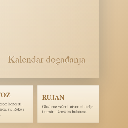
VOZ
RUJAN
esec: koncerti,
Glazbene večeri, otvoreni atelje
žnica, sv. Roko i
i turnir u ženskim balotama.
.