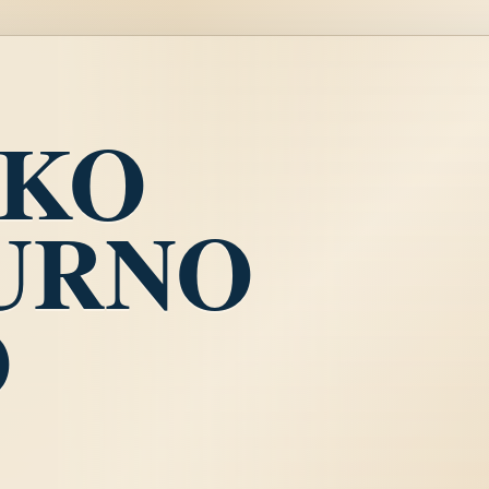
ŠKO
URNO
O