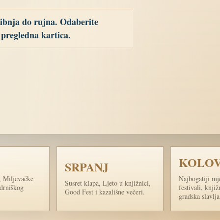
ibnja do rujna. Odaberite
 pregledna kartica.
KOLO
SRPANJ
, Miljevačke
Najbogatiji mj
Susret klapa, Ljeto u knjižnici,
 drniškog
festivali, knji
Good Fest i kazališne večeri.
gradska slavlja