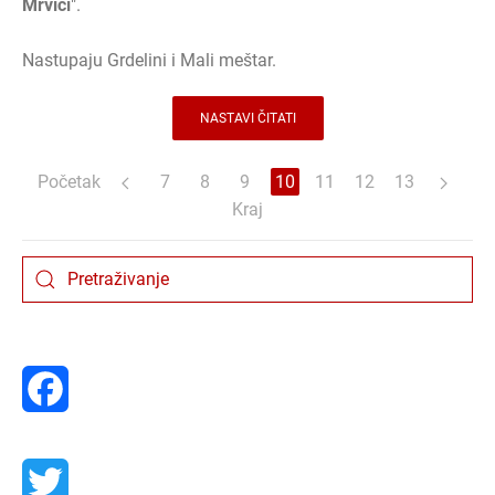
Mrvici
".
Nastupaju Grdelini i Mali meštar.
NASTAVI ČITATI
Početak
7
8
9
10
11
12
13
Kraj
Facebook