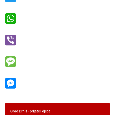
Twitter
WhatsApp
Viber
Message
Messenger
Grad Drniš - prijatelj djece