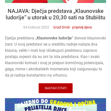
NAJAVA: Dječja predstava „Klaunovske
ludorije“ u utorak u 20,30 sati na Stubištu
04 Kolovoz 2023
Grad Drniš - prijatelj djece
Dječja predstava „
Klaunovske ludorije
“ donosi klaunovski
žanr. U ovoj predstavi se u središtu radnje nalaze dva
klauna, veliki i mali koji iščekujući predstavu zapravo
postaju svjesni da su oni ta ista predstava. Kao i svaki
klaunovski komad i ovaj je prepun komičnog potencijala,
gega, mime i akrobatskih momenata koji osiguravaju to
da je radnja konstantno na vrhuncu.
NASTAVI ČITATI