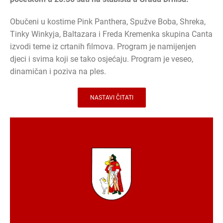
Obučeni u kostime Pink Panthera, Spužve Boba, Shreka,
Tinky Winkyja, Baltazara i Freda Kremenka skupina Canta
izvodi teme iz crtanih filmova. Program je namijenjen
djeci i svima koji se tako osjećaju. Program je veseo,
dinamičan i poziva na ples.
NASTAVI ČITATI