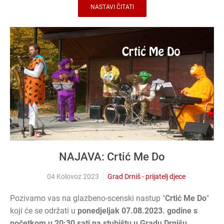
NASTAVI ČITATI
NAJAVA: Crtić Me Do
04 Kolovoz 2023
Grad Drniš - prijatelj djece
Pozivamo vas na glazbeno-scenski nastup "
Crtić Me Do
"
koji će se održati u
ponedjeljak 07.08.2023. godine s
početkom u 20:30 sati na stubištu u Gradu Drnišu.