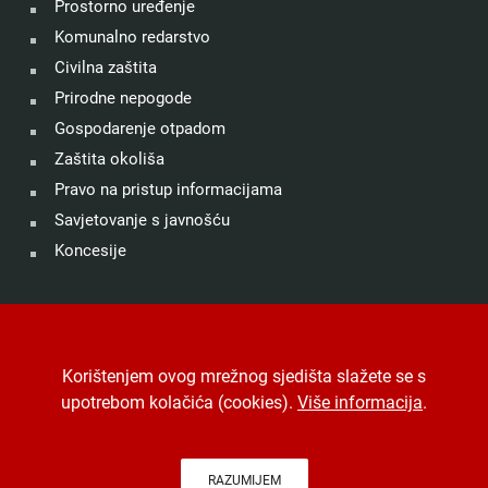
Prostorno uređenje
Komunalno redarstvo
Civilna zaštita
Prirodne nepogode
Gospodarenje otpadom
Zaštita okoliša
Pravo na pristup informacijama
Savjetovanje s javnošću
Koncesije
©
Grad Drniš
. Sva prava zadržana.
Izjava o kolačićima
.
Korištenjem ovog mrežnog sjedišta slažete se s
Digitalna pristupačnost
.
Jedinstveni digitalni pristupnik
.
upotrebom kolačića (cookies).
Više informacija
.
Izrada, hosting i održavanje
Desk.hr
.
-
Arhiva
RAZUMIJEM