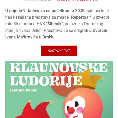
U srijedu 9. kolovoza sa početkom u 20,30 sati
očekuje
nas kazališna predstava za mlade
"Repertoar"
u izvedbi
mladih glumaca
HNK "Šibenik"
, polaznika Dramskog
studija "Ivana Jelić". Predstava će se odigrati
u Dvorani
Ivana Meštrovića u Drnišu
.
NASTAVI ČITATI